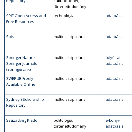
Repository
kultúrtörténet,
történettudomány
SPIE Open Access and
technológia
adatbázis
Free Resources
Spiral
multidiszciplináris
adatbázis
Springer Nature –
multidiszciplináris
folyóirat
Springer Journals
adatbázis
(SpringerLink)
SWEPUB Freely
multidiszciplináris
adatbázis
Available Online
Sydney EScholarship
multidiszciplináris
adatbázis
Repository
Századvég Kiadó
politológia,
e-könyv
történettudomány
adatbázis