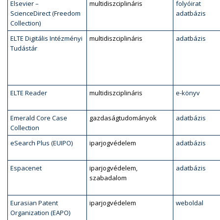
Elsevier –
multidiszciplináris
folyóirat
ScienceDirect (Freedom
adatbázis
Collection)
ELTE Digitális Intézményi
multidiszciplináris
adatbázis
Tudástár
ELTE Reader
multidiszciplináris
e-könyv
Emerald Core Case
gazdaságtudományok
adatbázis
Collection
eSearch Plus (EUIPO)
iparjogvédelem
adatbázis
Espacenet
iparjogvédelem,
adatbázis
szabadalom
Eurasian Patent
iparjogvédelem
weboldal
Organization (EAPO)