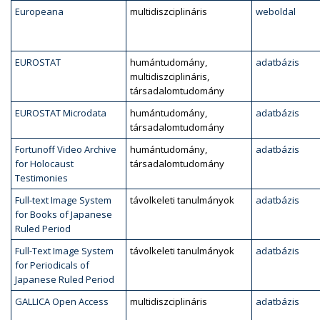
Europeana
multidiszciplináris
weboldal
EUROSTAT
humántudomány,
adatbázis
multidiszciplináris,
társadalomtudomány
EUROSTAT Microdata
humántudomány,
adatbázis
társadalomtudomány
Fortunoff Video Archive
humántudomány,
adatbázis
for Holocaust
társadalomtudomány
Testimonies
Full-text Image System
távolkeleti tanulmányok
adatbázis
for Books of Japanese
Ruled Period
Full-Text Image System
távolkeleti tanulmányok
adatbázis
for Periodicals of
Japanese Ruled Period
GALLICA Open Access
multidiszciplináris
adatbázis