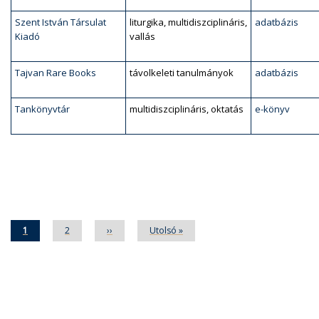
Szent István Társulat
liturgika, multidiszciplináris,
adatbázis
Kiadó
vallás
Tajvan Rare Books
távolkeleti tanulmányok
adatbázis
Tankönyvtár
multidiszciplináris, oktatás
e-könyv
Oldalszámozás
Jelenlegi
1
Oldal
2
Következő
››
Utolsó
Utolsó »
oldal
oldal
oldal