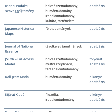
Izlandi irodalmi
bölcsészettudomány,
adatbázis
szöveggyűjtemény
humántudomány,
irodalomtudomány,
kultúra, történelem
Japanese Historical
földtudományok
adatbázis
Maps
Journal of National
távolkeleti tanulmányok
adatbázis
Essence
JSTOR – Full Access
bölcsészettudomány,
folyóirat
Model
multidiszciplináris,
adatbázis
társadalomtudomány
Kalligram Kiadó
humántudomány
e-könyv
adatbázis
Kijárat Kiadó
filozófia,
e-könyv
irodalomtudomány
adatbázis