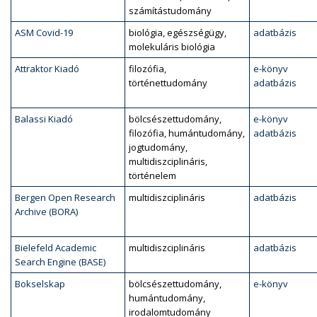
számítástudomány
ASM Covid-19
biológia, egészségügy,
adatbázis
molekuláris biológia
Attraktor Kiadó
filozófia,
e-könyv
történettudomány
adatbázis
Balassi Kiadó
bölcsészettudomány,
e-könyv
filozófia, humántudomány,
adatbázis
jogtudomány,
multidiszciplináris,
történelem
Bergen Open Research
multidiszciplináris
adatbázis
Archive (BORA)
Bielefeld Academic
multidiszciplináris
adatbázis
Search Engine (BASE)
Bokselskap
bölcsészettudomány,
e-könyv
humántudomány,
irodalomtudomány