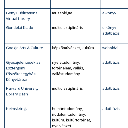
Getty Publications
muzeológia
e-könyv
Virtual Library
Gondolat Kiadó
multidiszciplináris
e-könyv
adatbázis
Google Arts & Culture
képzőművészet, kultúra
weboldal
Gyászjelentések az
nyelvtudomány,
adatbázis
Esztergomi
történelem, vallás,
Főszékesegyházi
vallástudomány
Könyvtárban
Harvard University
multidiszciplináris
adatbázis
Library Dash
Heimskringla
humántudomány,
adatbázis
irodalomtudomány,
kultúra, kultúrtörténet,
nyelvészet