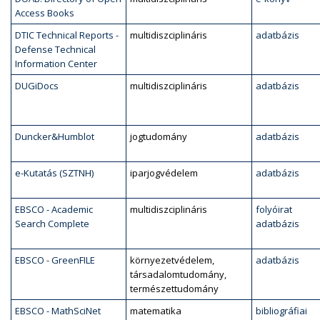
Access Books
DTIC Technical Reports -
multidiszciplináris
adatbázis
Defense Technical
Information Center
DUGiDocs
multidiszciplináris
adatbázis
Duncker&Humblot
jogtudomány
adatbázis
e-Kutatás (SZTNH)
iparjogvédelem
adatbázis
EBSCO - Academic
multidiszciplináris
folyóirat
Search Complete
adatbázis
EBSCO - GreenFILE
környezetvédelem,
adatbázis
társadalomtudomány,
természettudomány
EBSCO - MathSciNet
matematika
bibliográfiai