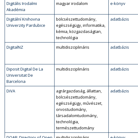
Digitális Irodalmi
magyar irodalom
e-könyv
Akadémia
Digitální Knihovna
bölcsészettudomány,
adatbázis
Univerzity Pardubice
egészségügy, informatika,
kémia, közgazdaságtan,
technológia
DigitalNZ
multidiszciplináris
adatbázis
Diposit Digital De La
multidiszciplináris
adatbázis
Universitat De
Barcelona
DiVA
agrárgazdaság, állattan,
adatbázis
bölcsészettudomány,
egészségügy, művészet,
orvostudomány,
társadalomtudomány,
technológia,
természettudomány
DOAB: Directory of Open
multidiszciplináris
e-könyv