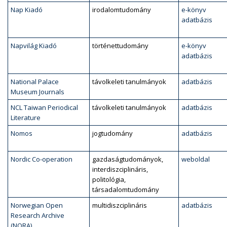
Nap Kiadó
irodalomtudomány
e-könyv
adatbázis
Napvilág Kiadó
történettudomány
e-könyv
adatbázis
National Palace
távolkeleti tanulmányok
adatbázis
Museum Journals
NCL Taiwan Periodical
távolkeleti tanulmányok
adatbázis
Literature
Nomos
jogtudomány
adatbázis
Nordic Co-operation
gazdaságtudományok,
weboldal
interdiszciplináris,
politológia,
társadalomtudomány
Norwegian Open
multidiszciplináris
adatbázis
Research Archive
(NORA)