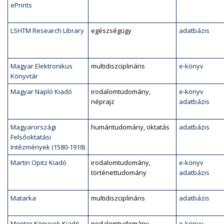
ePrints
LSHTM Research Library
egészségügy
adatbázis
Magyar Elektronikus
multidiszciplináris
e-könyv
Könyvtár
Magyar Napló Kiadó
irodalomtudomány,
e-könyv
néprajz
adatbázis
Magyarországi
humántudomány, oktatás
adatbázis
Felsőoktatási
Intézmények (1580-1918)
Martin Opitz Kiadó
irodalomtudomány,
e-könyv
történettudomány
adatbázis
Matarka
multidiszciplináris
adatbázis
Mentor Könyvek Kiadó
irodalomtudomány,
e-könyv