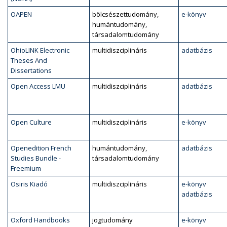
OAPEN
bölcsészettudomány,
e-könyv
humántudomány,
társadalomtudomány
OhioLINK Electronic
multidiszciplináris
adatbázis
Theses And
Dissertations
Open Access LMU
multidiszciplináris
adatbázis
Open Culture
multidiszciplináris
e-könyv
Openedition French
humántudomány,
adatbázis
Studies Bundle -
társadalomtudomány
Freemium
Osiris Kiadó
multidiszciplináris
e-könyv
adatbázis
Oxford Handbooks
jogtudomány
e-könyv