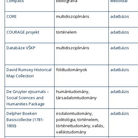
Compass
bibliográfia
weboldal
CORE
multidiszciplináris
adatbázis
COURAGE projekt
történelem
adatbázis
Databáze VŠKP
multidiszciplináris
adatbázis
David Rumsey Historical
földtudományok
adatbázis
Map Collection
De Gruyter eJournals –
humántudomány,
adatbázis
Social Sciences and
társadalomtudomány
Humanities Package
Delpher Boeken
irodalomtudomány,
adatbázis
Basiscollectie (1781-
politológia, történelem,
1800)
történettudomány, vallás,
vallástudomány