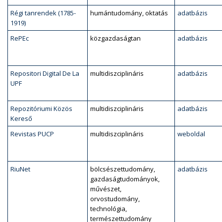
Régi tanrendek (1785-
humántudomány, oktatás
adatbázis
1919)
RePEc
közgazdaságtan
adatbázis
Repositori Digital De La
multidiszciplináris
adatbázis
UPF
Repozitóriumi Közös
multidiszciplináris
adatbázis
Kereső
Revistas PUCP
multidiszciplináris
weboldal
RiuNet
bölcsészettudomány,
adatbázis
gazdaságtudományok,
művészet,
orvostudomány,
technológia,
természettudomány