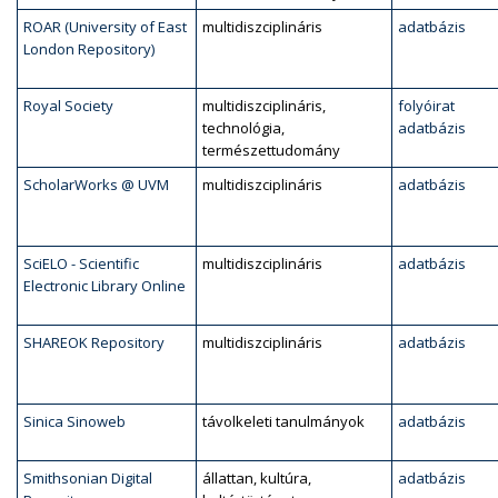
ROAR (University of East
multidiszciplináris
adatbázis
London Repository)
Royal Society
multidiszciplináris,
folyóirat
technológia,
adatbázis
természettudomány
ScholarWorks @ UVM
multidiszciplináris
adatbázis
SciELO - Scientific
multidiszciplináris
adatbázis
Electronic Library Online
SHAREOK Repository
multidiszciplináris
adatbázis
Sinica Sinoweb
távolkeleti tanulmányok
adatbázis
Smithsonian Digital
állattan, kultúra,
adatbázis