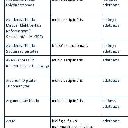
Folyóiratcsomag
adatbázis
Akadémiai Kiadó
multidiszciplináris
e-könyv
Magyar Elektronikus
adatbázis
Referenciamű
Szolgáltatás (MeRSZ)
Akadémiai Kiadó
bölcsészettudomány
e-könyv
Szótárszolgáltatás
adatbázis
ARAN (Access To
multidiszciplináris
adatbázis
Research At NUI Galway)
Arcanum Digitális
multidiszciplináris
adatbázis
Tudománytár
Argumentum Kiadó
multidiszciplináris
e-könyv
adatbázis
ArXiv
biológia, fizika,
adatbázis
matematika, statisztika,