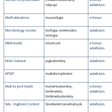
néprajz
adatbázis
MetPublications
muzeológia
e-könyv
Microbiology Society
biológia, molekuláris
adatbázis
biológia
MMA Kiadó
művészet
e-könyv
adatbázis
Mohr Siebeck
jogtudomány
adatbázis
MTMT
multidiszciplináris
adatbázis
Múlt és Jövő Kiadó
humántudomány,
e-könyv
történelem,
adatbázis
történettudomány
NAL - Digitized Content
távolkeleti tanulmányok
adatbázis