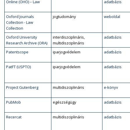
Online (OHO) – Law
adatbázis
Oxford Journals
jogtudomány
weboldal
Collection - Law
Collection
Oxford University
interdiszciplináris,
adatbázis
Research Archive (ORA)
multidiszciplináris
Patentscope
iparjogvédelem
adatbázis
PatFT (USPTO)
iparjogvédelem
adatbázis
Project Gutenberg
multidiszciplináris
e-könyv
PubMob
egészségügy
adatbázis
Recercat
multidiszciplináris
adatbázis