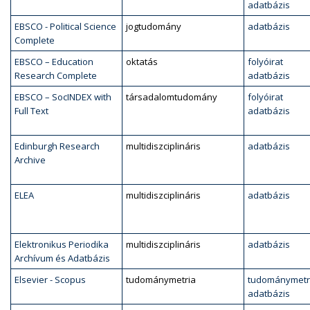
adatbázis
EBSCO - Political Science
jogtudomány
adatbázis
Complete
EBSCO – Education
oktatás
folyóirat
Research Complete
adatbázis
EBSCO – SocINDEX with
társadalomtudomány
folyóirat
Full Text
adatbázis
Edinburgh Research
multidiszciplináris
adatbázis
Archive
ELEA
multidiszciplináris
adatbázis
Elektronikus Periodika
multidiszciplináris
adatbázis
Archívum és Adatbázis
Elsevier - Scopus
tudománymetria
tudománymetr
adatbázis