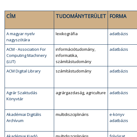
CÍM
TUDOMÁNYTERÜLET
FORMA
A magyar nyelv
lexikográfia
adatbázis
nagyszótára
ACM - Association For
információtudomány,
adatbázis
Computing Machinery
informatika,
(LUT)
számítástudomány
ACM Digital Library
számítástudomány
adatbázis
Agrár Szaktudás
agrárgazdaság, agriculture
adatbázis
Könyvtár
Akadémiai Digitális
multidiszciplináris
e-könyv
Archívum
adatbázis
Akadémiai Kiadó
multidiszciplináris
folyóirat