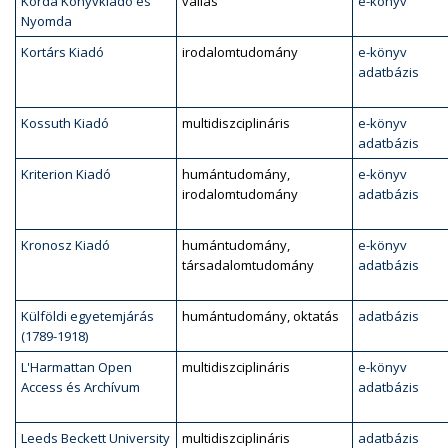
Korda Könyvkiadó és
vallás
e-könyv
Nyomda
Kortárs Kiadó
irodalomtudomány
e-könyv
adatbázis
Kossuth Kiadó
multidiszciplináris
e-könyv
adatbázis
Kriterion Kiadó
humántudomány,
e-könyv
irodalomtudomány
adatbázis
Kronosz Kiadó
humántudomány,
e-könyv
társadalomtudomány
adatbázis
Külföldi egyetemjárás
humántudomány, oktatás
adatbázis
(1789-1918)
L'Harmattan Open
multidiszciplináris
e-könyv
Access és Archívum
adatbázis
Leeds Beckett University
multidiszciplináris
adatbázis