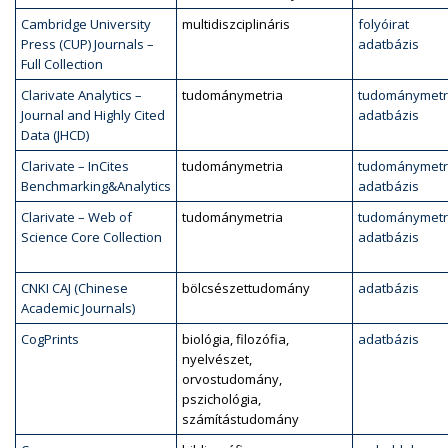
Cambridge University
multidiszciplináris
folyóirat
Press (CUP) Journals –
adatbázis
Full Collection
Clarivate Analytics –
tudománymetria
tudománymetr
Journal and Highly Cited
adatbázis
Data (JHCD)
Clarivate – InCites
tudománymetria
tudománymetr
Benchmarking&Analytics
adatbázis
Clarivate – Web of
tudománymetria
tudománymetr
Science Core Collection
adatbázis
CNKI CAJ (Chinese
bölcsészettudomány
adatbázis
Academic Journals)
CogPrints
biológia, filozófia,
adatbázis
nyelvészet,
orvostudomány,
pszichológia,
számítástudomány