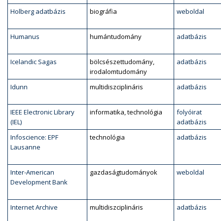
Holberg adatbázis
biográfia
weboldal
Humanus
humántudomány
adatbázis
Icelandic Sagas
bölcsészettudomány,
adatbázis
irodalomtudomány
Idunn
multidiszciplináris
adatbázis
IEEE Electronic Library
informatika, technológia
folyóirat
(IEL)
adatbázis
Infoscience: EPF
technológia
adatbázis
Lausanne
Inter-American
gazdaságtudományok
weboldal
Development Bank
Internet Archive
multidiszciplináris
adatbázis