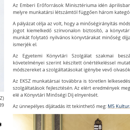
Az Emberi Erőforrások Minisztériuma idén áprilisban 
melyre munkatársi létszámtól függően három kategór
A pályázat célja az volt, hogy a minőségirányítás mó
jogot kiemelkedő színvonalon biztosító, a könyvtár
munkát folytató nyilvános könyvtárakat minőség díjjal
ismerjék el.
Az Egyetemi Könyvtári Szolgálat szakmai beszá
követelményei szerint készített önértékeléssel muta
módszereket a szolgáltatásokat igénybe vevő olvasó
Az EKSZ munkatársai továbbra is töretlen lelkesedéss
szolgáltatások fejlesztésén. Az elért eredmények meg
elé a Könyvtári Minőségi Díj elnyerését.
Z)
39
Az ünnepélyes díjátadás itt tekinthető meg:
M5 Kulturá