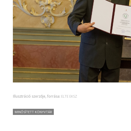
Illusztráció szerzője, forrása:
ELTE EKSZ
MINŐSÍTETT KÖNYVTÁR