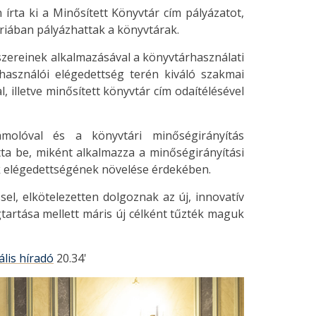
írta ki a Minősített Könyvtár cím pályázatot,
iában pályázhattak a könyvtárak.
dszereinek alkalmazásával a könyvtárhasználati
használói elégedettség terén kiváló szakmai
, illetve minősített könyvtár cím odaítélésével
molóval és a könyvtári minőségirányítás
tta be, miként alkalmazza a minőségirányítási
k elégedettségének növelése érdekében.
el, elkötelezetten dolgoznak az új, innovatív
tartása mellett máris új célként tűzték maguk
lis híradó
20.34'