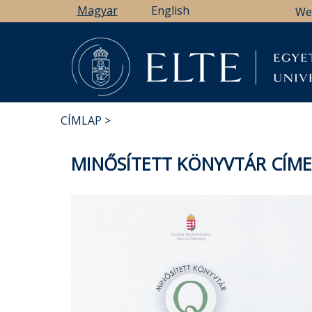
Ugrás
Magyar
English
We
a
tartalomra
CÍMLAP
MORZSA
MINŐSÍTETT KÖNYVTÁR CÍME