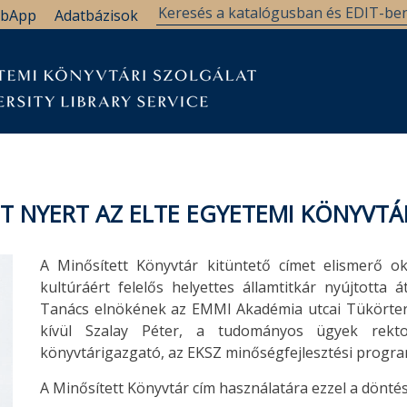
bApp
Adatbázisok
T NYERT AZ ELTE EGYETEMI KÖNYVTÁ
A Minősített Könyvtár kitüntető címet elismerő o
kultúráért felelős helyettes államtitkár nyújtotta 
Tanács elnökének az EMMI Akadémia utcai Tükörte
kívül Szalay Péter, a tudományos ügyek rektor
könyvtárigazgató, az EKSZ minőségfejlesztési program
A Minősített Könyvtár cím használatára ezzel a döntés