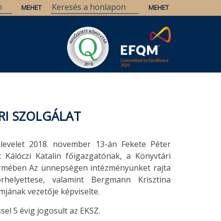
RI SZOLGÁLAT
klevelet 2018. november 13-án Fekete Péter
át Kálóczi Katalin főigazgatónak, a Könyvtári
rmében Az ünnepségen intézményünket rajta
helyettese, valamint Bergmann Krisztina
jának vezetője képviselte.
sel 5 évig jogosult az EKSZ.