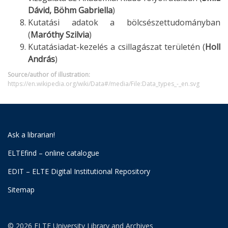
Dávid, Böhm Gabriella
)
Kutatási adatok a bölcsészettudományban
(
Maróthy Szilvia
)
Kutatásiadat-kezelés a csillagászat területén (
Holl
András
)
Source/author of illustration:
https://en.wikipedia.org/wiki/Data#/media/File:Data_types_-_en.svg
Ask a librarian!
ELTEfind – online catalogue
EDIT – ELTE Digital Institutional Repository
Sitemap
© 2026 ELTE University Library and Archives