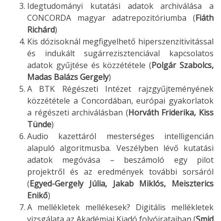
Idegtudományi kutatási adatok archiválása a
CONCORDA magyar adatrepozitóriumba (
Fiáth
Richárd
)
Kis dózisoknál megfigyelhető hiperszenzitivitással
és indukált sugárrezisztenciával kapcsolatos
adatok gyűjtése és közzététele (
Polgár Szabolcs,
Madas Balázs Gergely
)
A BTK Régészeti Intézet rajzgyűjteményének
közzététele a Concordában, európai gyakorlatok
a régészeti archiválásban (
Horváth Friderika, Kiss
Tünde
)
Audio kazettáról mesterséges intelligencián
alapuló algoritmusba. Veszélyben lévő kutatási
adatok megóvása – beszámoló egy pilot
projektről és az eredmények további sorsáról
(
Egyed-Gergely Júlia, Jakab Miklós, Meiszterics
Enikő
)
A mellékletek mellékesek? Digitális mellékletek
vizsgálata az Akadémiai Kiadó folyóirataiban (
Smid