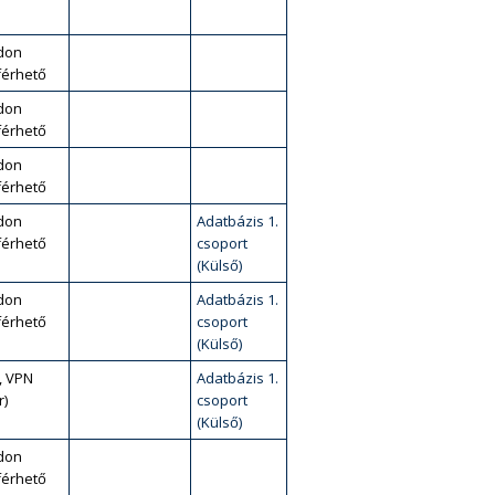
don
érhető
don
érhető
don
érhető
don
Adatbázis 1.
érhető
csoport
(Külső)
don
Adatbázis 1.
érhető
csoport
(Külső)
, VPN
Adatbázis 1.
r)
csoport
(Külső)
don
érhető