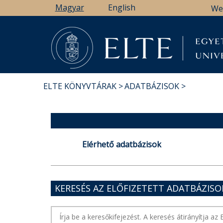
Ugrás
Magyar
English
We
a
tartalomra
ELTE KÖNYVTÁRAK
ADATBÁZISOK
MORZSA
Elérhető adatbázisok
KERESÉS AZ ELŐFIZETETT ADATBÁZIS