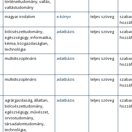
történettudomány, vallás,
vallástudomány
magyar irodalom
e-könyv
teljes szöveg
szaba
hozzáf
bölcsészettudomány,
adatbázis
teljes szöveg
szaba
egészségügy, informatika,
hozzáf
kémia, közgazdaságtan,
technológia
multidiszciplináris
adatbázis
teljes szöveg
szaba
hozzáf
multidiszciplináris
adatbázis
teljes szöveg
szaba
hozzáf
agrárgazdaság, állattan,
adatbázis
teljes szöveg
szaba
bölcsészettudomány,
hozzáf
egészségügy, művészet,
orvostudomány,
társadalomtudomány,
technológia,