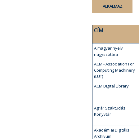
CÍM
A magyar nyelv
nagyszótára
ACM - Association For
Computing Machinery
(LUT)
ACM Digital Library
Agrár Szaktudás
Könyvtár
Akadémiai Digitális
Archívum