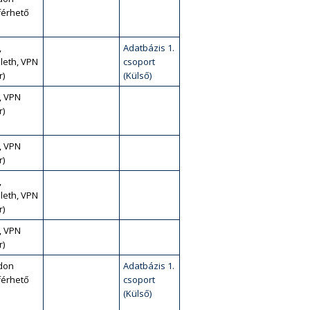
érhető
,
Adatbázis 1.
leth, VPN
csoport
r)
(Külső)
, VPN
r)
, VPN
r)
,
leth, VPN
r)
, VPN
r)
don
Adatbázis 1.
érhető
csoport
(Külső)