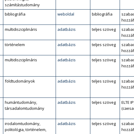
számítástudomány
bibliográfia
weboldal
bibliográfia
szaba
hozzáf
multidiszciplináris
adatbázis
teljes szöveg
szaba
hozzáf
történelem
adatbázis
teljes szöveg
szaba
hozzáf
multidiszciplináris
adatbázis
teljes szöveg
szaba
hozzáf
l
földtudományok
adatbázis
teljes szöveg
szaba
hozzáf
humántudomány,
adatbázis
teljes szöveg
ELTE IP
társadalomtudomány
(caesa
irodalomtudomány,
adatbázis
teljes szöveg
szaba
politológia, történelem,
hozzáf