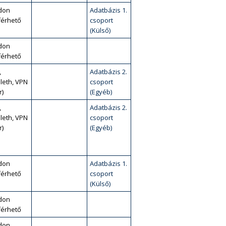
don
Adatbázis 1.
érhető
csoport
(Külső)
don
érhető
,
Adatbázis 2.
leth, VPN
csoport
r)
(Egyéb)
,
Adatbázis 2.
leth, VPN
csoport
r)
(Egyéb)
don
Adatbázis 1.
érhető
csoport
(Külső)
don
érhető
don