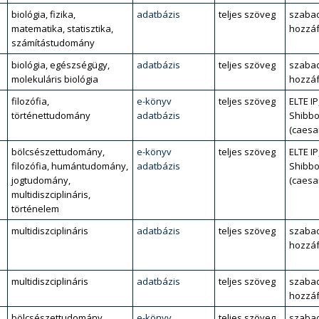
biológia, fizika,
adatbázis
teljes szöveg
szaba
matematika, statisztika,
hozzáf
számítástudomány
biológia, egészségügy,
adatbázis
teljes szöveg
szaba
molekuláris biológia
hozzáf
filozófia,
e-könyv
teljes szöveg
ELTE IP
történettudomány
adatbázis
Shibbo
(caesa
bölcsészettudomány,
e-könyv
teljes szöveg
ELTE IP
filozófia, humántudomány,
adatbázis
Shibbo
jogtudomány,
(caesa
multidiszciplináris,
történelem
multidiszciplináris
adatbázis
teljes szöveg
szaba
hozzáf
multidiszciplináris
adatbázis
teljes szöveg
szaba
hozzáf
bölcsészettudomány,
e-könyv
teljes szöveg
szaba