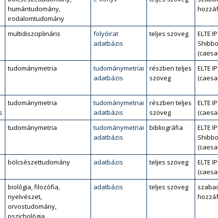
humántudomány,
hozzáf
irodalomtudomány
multidiszciplináris
folyóirat
teljes szöveg
ELTE IP
adatbázis
Shibbo
(caesa
tudománymetria
tudománymetriai
részben teljes
ELTE IP
adatbázis
szöveg
(caesa
tudománymetria
tudománymetriai
részben teljes
ELTE IP
s
adatbázis
szöveg
(caesa
tudománymetria
tudománymetriai
bibliográfia
ELTE IP
adatbázis
Shibbo
(caesa
bölcsészettudomány
adatbázis
teljes szöveg
ELTE IP
(caesa
biológia, filozófia,
adatbázis
teljes szöveg
szaba
nyelvészet,
hozzáf
orvostudomány,
pszichológia,