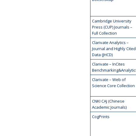
Cambridge University
Press (CUP) Journals –
Full Collection
Clarivate Analytics –
Journal and Highly Cited
Data (JHCD)
Clarivate – InCites
Benchmarking&Analytic
Clarivate – Web of
Science Core Collection
CNKI CAJ (Chinese
Academic Journals)
CogPrints