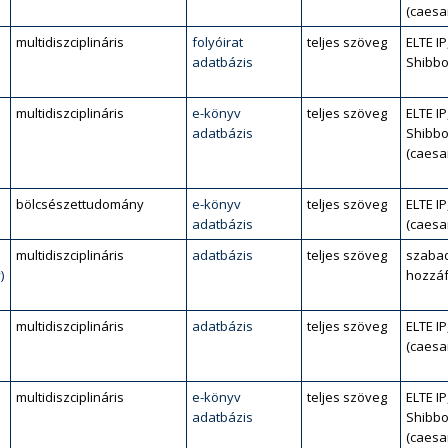
(caesa
multidiszciplináris
folyóirat
teljes szöveg
ELTE IP
adatbázis
Shibbo
multidiszciplináris
e-könyv
teljes szöveg
ELTE IP
adatbázis
Shibbo
(caesa
bölcsészettudomány
e-könyv
teljes szöveg
ELTE IP
adatbázis
(caesa
multidiszciplináris
adatbázis
teljes szöveg
szaba
)
hozzáf
multidiszciplináris
adatbázis
teljes szöveg
ELTE IP
(caesa
multidiszciplináris
e-könyv
teljes szöveg
ELTE IP
adatbázis
Shibbo
(caesa