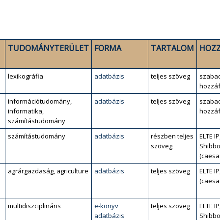
TUDOMÁNYTERÜLET
FORMA
TARTALOM
HOZZ
lexikográfia
adatbázis
teljes szöveg
szaba
hozzáf
információtudomány,
adatbázis
teljes szöveg
szaba
informatika,
hozzáf
számítástudomány
számítástudomány
adatbázis
részben teljes
ELTE IP
szöveg
Shibbo
(caesa
agrárgazdaság, agriculture
adatbázis
teljes szöveg
ELTE IP
(caesa
multidiszciplináris
e-könyv
teljes szöveg
ELTE IP
adatbázis
Shibbo