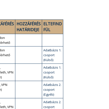
ÁFÉRÉS
HOZZÁFÉRÉS
ELTEFIND
HATÁRIDEJE
FÜL
don
érhető
don
Adatbázis 1.
érhető
csoport
(Külső)
,
Adatbázis 1.
leth, VPN
csoport
r)
(Külső)
, VPN
Adatbázis 2.
r)
csoport
(Egyéb)
,
Adatbázis 2.
leth, VPN
csoport