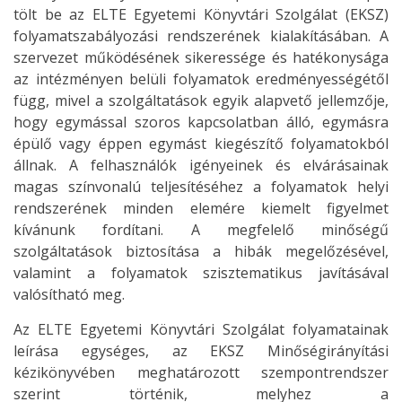
tölt be az ELTE Egyetemi Könyvtári Szolgálat (EKSZ)
folyamatszabályozási rendszerének kialakításában. A
szervezet működésének sikeressége és hatékonysága
az intézményen belüli folyamatok eredményességétől
függ, mivel a szolgáltatások egyik alapvető jellemzője,
hogy egymással szoros kapcsolatban álló, egymásra
épülő vagy éppen egymást kiegészítő folyamatokból
állnak. A felhasználók igényeinek és elvárásainak
magas színvonalú teljesítéséhez a folyamatok helyi
rendszerének minden elemére kiemelt figyelmet
kívánunk fordítani. A megfelelő minőségű
szolgáltatások biztosítása a hibák megelőzésével,
valamint a folyamatok szisztematikus javításával
valósítható meg.
Az ELTE Egyetemi Könyvtári Szolgálat folyamatainak
leírása egységes, az EKSZ Minőségirányítási
kézikönyvében meghatározott szempontrendszer
szerint történik, melyhez a