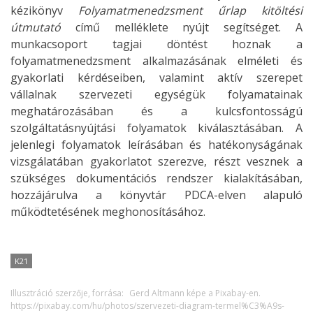
kézikönyv
Folyamatmenedzsment űrlap kitöltési
útmutató
című melléklete nyújt segítséget. A
munkacsoport tagjai döntést hoznak a
folyamatmenedzsment alkalmazásának elméleti és
gyakorlati kérdéseiben, valamint aktív szerepet
vállalnak szervezeti egységük folyamatainak
meghatározásában és a kulcsfontosságú
szolgáltatásnyújtási folyamatok kiválasztásában. A
jelenlegi folyamatok leírásában és hatékonyságának
vizsgálatában gyakorlatot szerezve, részt vesznek a
szükséges dokumentációs rendszer kialakításában,
hozzájárulva a könyvtár PDCA-elven alapuló
működtetésének meghonosításához.
K21
Illusztráció szerzője, forrása:
Gerd Altmann képe a Pixabay-en.
https://pixabay.com/hu/photos/szervezeti-diagram-termel%C3%A9s-