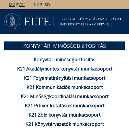
Ugrás
Magyar
English
a
tartalomra
KÖNYVTÁRI MINŐSÉGBIZTOSÍTÁS
Könyvtári minőségbiztosítás
K21 Akadálymentes könyvtár munkacsoport
K21 Folyamatirányítási munkacsoport
K21 Kommunikációs munkacsoport
K21 Minőségkoordinálási munkacsoport
K21 Primer kutatások munkacsoport
K21 Zöld könyvtár munkacsoport
K21 Könyvtárvezetők munkacsoport