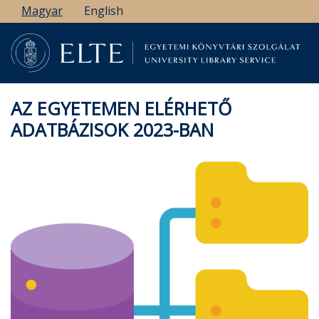
Ugrás
Magyar
English
a
tartalomra
AZ EGYETEMEN ELÉRHETŐ
ADATBÁZISOK 2023-BAN