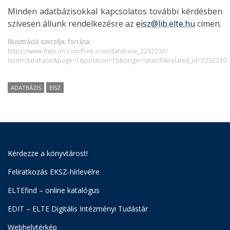
Minden adatbázisokkal kapcsolatos további kérdésben
szívesen állunk rendelkezésre az
eisz@lib.elte.hu
címen.
Illusztráció szerzője, forrása:
https://www.flaticon.com/free-icon/database_2232230?
term=database&page=1&position=15&origin=search&related_id=2232230
ADATBÁZIS
EISZ
Kérdezze a könyvtárost!
Feliratkozás EKSZ-hírlevélre
ELTEfind – online katalógus
EDIT – ELTE Digitális Intézményi Tudástár
Webhelytérkép