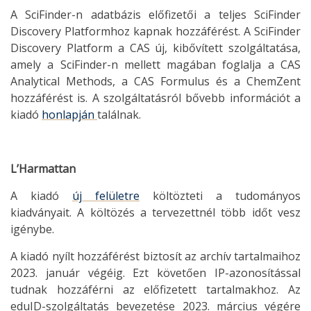
A SciFinder-n adatbázis előfizetői a teljes SciFinder
Discovery Platformhoz kapnak hozzáférést. A SciFinder
Discovery Platform a CAS új, kibővített szolgáltatása,
amely a SciFinder-n mellett magában foglalja a CAS
Analytical Methods, a CAS Formulus és a ChemZent
hozzáférést is. A szolgáltatásról bővebb információt a
kiadó
honlapján
találnak.
L’Harmattan
A kiadó
új felületre
költözteti a tudományos
kiadványait. A költözés a tervezettnél több időt vesz
igénybe.
A kiadó nyílt hozzáférést biztosít az archív tartalmaihoz
2023. január végéig. Ezt követően IP-azonosítással
tudnak hozzáférni az előfizetett tartalmakhoz. Az
eduID-szolgáltatás bevezetése 2023. március végére