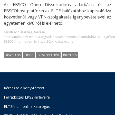
Az EBSCO Open Dissertations adatbázis és az
EBSCOhost platform az ELTE hálózatához kapcsolódva
közvetlenül vagy VPN-szolgáltatás igénybevételével az
egyetemen kívülről is elérhető.
Illusztráció szerzője, forrása:
https://upload.wikimedia.org/wikipedia/commons/thumb/b/bf/EBSCO_Inform
EBSCO_Information_Services_20xx_logo.svg.png
ADATBÁZIS
EBSCO
DISSZERTÁCIÓK
INGYENES
Kérdezze a könyvtárost!
Feliratkozás EKSZ-hírlevélre
ELTEfind – online katalógus