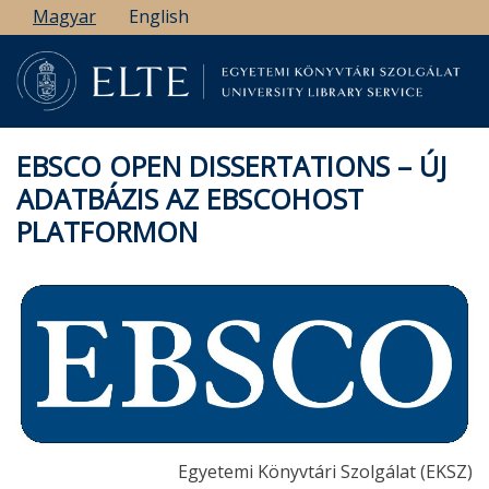
Ugrás
Magyar
English
a
tartalomra
EBSCO OPEN DISSERTATIONS – ÚJ
ADATBÁZIS AZ EBSCOHOST
PLATFORMON
Egyetemi Könyvtári Szolgálat (EKSZ)