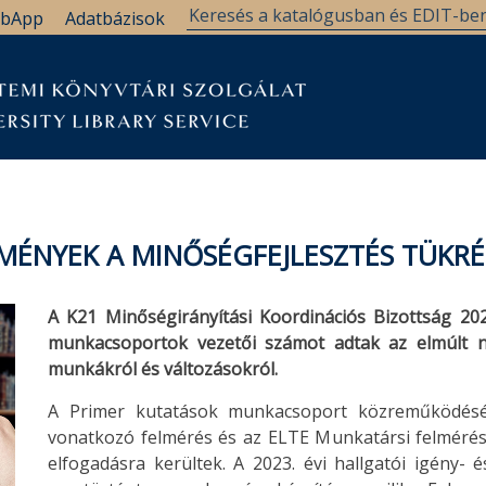
bApp
Adatbázisok
MÉNYEK A MINŐSÉGFEJLESZTÉS TÜKR
A K21 Minőségirányítási Koordinációs Bizottság 20
munkacsoportok vezetői számot adtak az elmúlt n
munkákról és változásokról.
A Primer kutatások munkacsoport közreműködésév
vonatkozó felmérés és az ELTE Munkatársi felméré
elfogadásra kerültek. A 2023. évi hallgatói igény- 