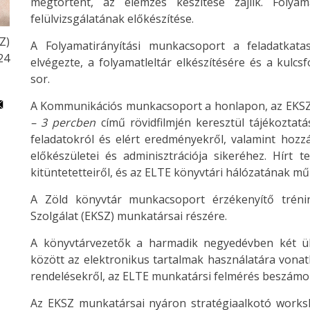
megtörtént, az elemzés készítése zajlik. Folya
felülvizsgálatának előkészítése.
Z)
A Folyamatirányítási munkacsoport a feladatkata
24
elvégezte, a folyamatleltár elkészítésére és a kul
sor.
A Kommunikációs munkacsoport a honlapon, az EKSZ-hí
– 3 percben
című rövidfilmjén keresztül tájékoztat
feladatokról és elért eredményekről, valamint hozz
előkészületei és adminisztrációja sikeréhez. Hírt 
kitüntetetteiről, és az ELTE könyvtári hálózatának mű
A Zöld könyvtár munkacsoport érzékenyítő tréni
Szolgálat (EKSZ) munkatársai részére.
A könyvtárvezetők a harmadik negyedévben két ül
között az elektronikus tartalmak használatára vonatk
rendelésekről, az ELTE munkatársi felmérés beszámoló
Az EKSZ munkatársai nyáron stratégiaalkotó worksh