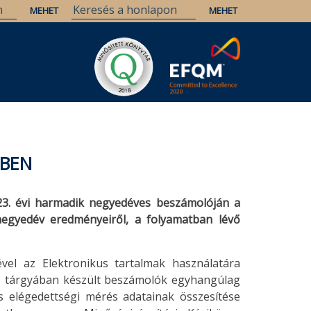
ÉBEN
23. évi harmadik negyedéves beszámolóján a
egyedév eredményeiről, a folyamatban lévő
el az Elektronikus tartalmak használatára
s tárgyában készült beszámolók egyhangúlag
és elégedettségi mérés adatainak összesítése