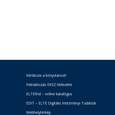
Kérdezze a könyvtárost!
Feliratkozás EKSZ-hírlevélre
ELTEfind – online katalógus
EDIT – ELTE Digitális Intézményi Tudástár
Webhelytérkép