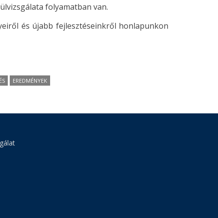
lülvizsgálata folyamatban van.
iről és újabb fejlesztéseinkről honlapunkon
ÉS
EREDMÉNYEK
gálat