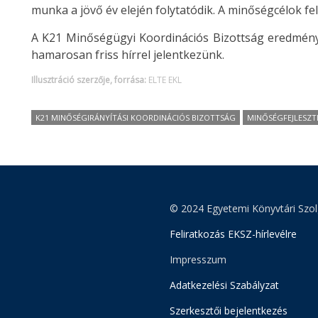
munka a jövő év elején folytatódik. A minőségcélok fe
A K21 Minőségügyi Koordinációs Bizottság eredménye
hamarosan friss hírrel jelentkezünk.
Illusztráció szerzője, forrása:
ELTE EKL
K21 MINŐSÉGIRÁNYÍTÁSI KOORDINÁCIÓS BIZOTTSÁG
MINŐSÉGFEJLESZT
© 2024 Egyetemi Könyvtári Szol
Feliratkozás EKSZ-hírlevélre
Impresszum
Adatkezelési Szabályzat
Szerkesztői bejelentkezés