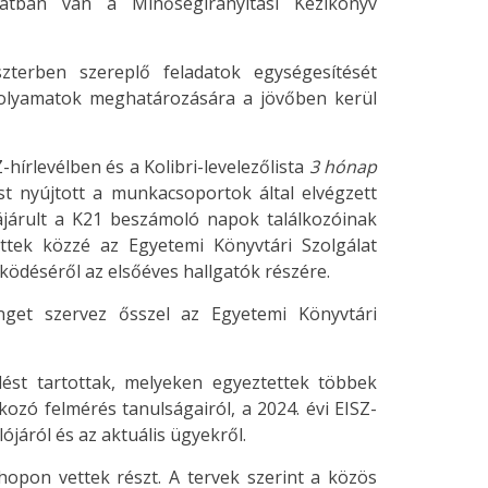
matban van a Minőségirányítási Kézikönyv
szterben szereplő feladatok egységesítését
csfolyamatok meghatározására a jövőben kerül
rlevélben és a Kolibri-levelezőlista
3 hónap
ást nyújtott a munkacsoportok által elvégzett
ájárult a K21 beszámoló napok találkozóinak
tettek közzé az Egyetemi Könyvtári Szolgálat
ködéséről az elsőéves hallgatók részére.
nget szervez ősszel az Egyetemi Könyvtári
ést tartottak, melyeken egyeztettek többek
ozó felmérés tanulságairól, a 2024. évi EISZ-
járól és az aktuális ügyekről.
opon vettek részt. A tervek szerint a közös