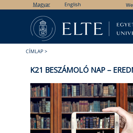
Ugrás
Magyar
English
We
a
tartalomra
CÍMLAP
MORZSA
K21 BESZÁMOLÓ NAP – ERED