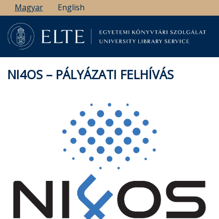
Ugrás
Magyar
English
a
tartalomra
NI4OS – PÁLYÁZATI FELHÍVÁS