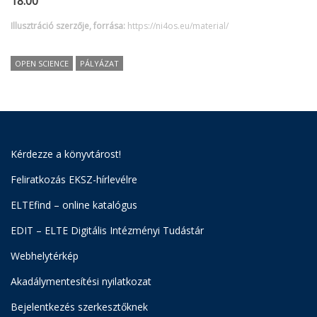
18:00
Illusztráció szerzője, forrása:
https://ni4os.eu/material/
OPEN SCIENCE
PÁLYÁZAT
Kérdezze a könyvtárost!
Feliratkozás EKSZ-hírlevélre
ELTEfind – online katalógus
EDIT – ELTE Digitális Intézményi Tudástár
Webhelytérkép
Akadálymentesítési nyilatkozat
Bejelentkezés szerkesztőknek