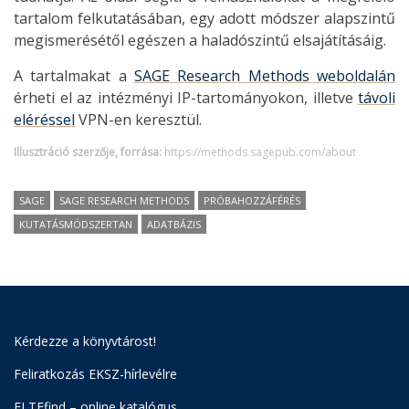
tartalom felkutatásában, egy adott módszer alapszintű
megismerésétől egészen a haladószintű elsajátításáig.
A tartalmakat a
SAGE Research Methods weboldalán
érheti el az intézményi IP-tartományokon, illetve
távoli
eléréssel
VPN-en keresztül.
Illusztráció szerzője, forrása:
https://methods.sagepub.com/about
SAGE
SAGE RESEARCH METHODS
PRÓBAHOZZÁFÉRÉS
KUTATÁSMÓDSZERTAN
ADATBÁZIS
Kérdezze a könyvtárost!
Feliratkozás EKSZ-hírlevélre
ELTEfind – online katalógus