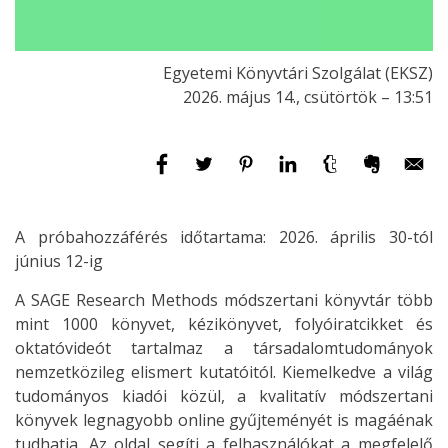
Egyetemi Könyvtári Szolgálat (EKSZ)
2026. május 14., csütörtök – 13:51
A próbahozzáférés időtartama: 2026. április 30-tól
június 12-ig
A SAGE Research Methods módszertani könyvtár több
mint 1000 könyvet, kézikönyvet, folyóiratcikket és
oktatóvideót tartalmaz a társadalomtudományok
nemzetközileg elismert kutatóitól. Kiemelkedve a világ
tudományos kiadói közül, a kvalitatív módszertani
könyvek legnagyobb online gyűjteményét is magáénak
tudhatja. Az oldal segíti a felhasználókat a megfelelő