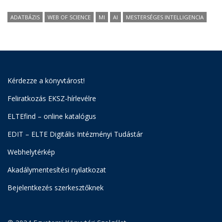
ADATBÁZIS
WEB OF SCIENCE
MI
AI
MESTERSÉGES INTELLIGENCIA
Kérdezze a könyvtárost!
Feliratkozás EKSZ-hírlevélre
ELTEfind – online katalógus
EDIT – ELTE Digitális Intézményi Tudástár
Webhelytérkép
Akadálymentesítési nyilatkozat
Bejelentkezés szerkesztőknek