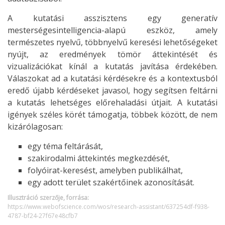
A kutatási asszisztens egy generatív
mesterségesintelligencia-alapú eszköz, amely
természetes nyelvű, többnyelvű keresési lehetőségeket
nyújt, az eredmények tömör áttekintését és
vizualizációkat kínál a kutatás javítása érdekében.
Válaszokat ad a kutatási kérdésekre és a kontextusból
eredő újabb kérdéseket javasol, hogy segítsen feltárni
a kutatás lehetséges előrehaladási útjait. A kutatási
igények széles körét támogatja, többek között, de nem
kizárólagosan:
egy téma feltárását,
szakirodalmi áttekintés megkezdését,
folyóirat-keresést, amelyben publikálhat,
egy adott terület szakértőinek azonosítását.
Illusztráció szerzője, forrása:
https://www.webofscience.com/wos/research-assistant/637254df-f938-
4787-bf24-27f67e48cfb7