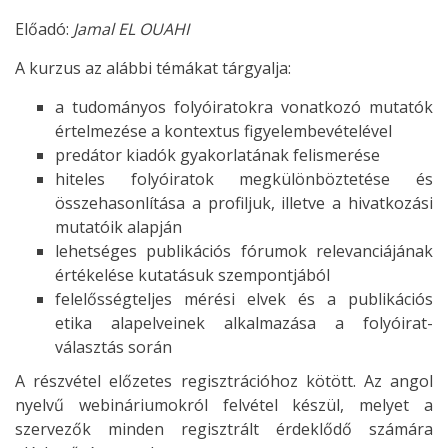
Előadó:
Jamal EL OUAHI
A kurzus az alábbi témákat tárgyalja:
a tudományos folyóiratokra vonatkozó mutatók
értelmezése a kontextus figyelembevételével
predátor kiadók gyakorlatának felismerése
hiteles folyóiratok megkülönböztetése és
összehasonlítása a profiljuk, illetve a hivatkozási
mutatóik alapján
lehetséges publikációs fórumok relevanciájának
értékelése kutatásuk szempontjából
felelősségteljes mérési elvek és a publikációs
etika alapelveinek alkalmazása a folyóirat-
választás során
A részvétel előzetes regisztrációhoz kötött. Az angol
nyelvű webináriumokról felvétel készül, melyet a
szervezők minden regisztrált érdeklődő számára