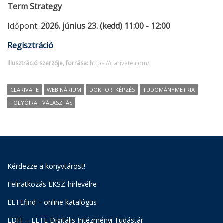
Term Strategy
Időpont:
2026. június 23. (kedd) 11:00 - 12:00
Regisztráció
Illusztráció szerzője, forrása:
https://clarivate.com/
CLARIVATE
WEBINÁRIUM
DOKTORI KÉPZÉS
TUDOMÁNYMETRIA
FOLYÓIRAT VÁLASZTÁS
Kérdezze a könyvtárost!
Feliratkozás EKSZ-hírlevélre
ELTEfind – online katalógus
EDIT – ELTE Digitális Intézményi Tudástár