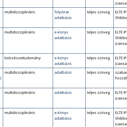
(caesa
multidiszciplináris
folyóirat
teljes szöveg
ELTE IP
adatbázis
Shibbo
multidiszciplináris
e-könyv
teljes szöveg
ELTE IP
adatbázis
Shibbo
(caesa
bölcsészettudomány
e-könyv
teljes szöveg
ELTE IP
adatbázis
(caesa
multidiszciplináris
adatbázis
teljes szöveg
szaba
)
hozzáf
multidiszciplináris
adatbázis
teljes szöveg
ELTE IP
(caesa
multidiszciplináris
e-könyv
teljes szöveg
ELTE IP
adatbázis
Shibbo
(caesa