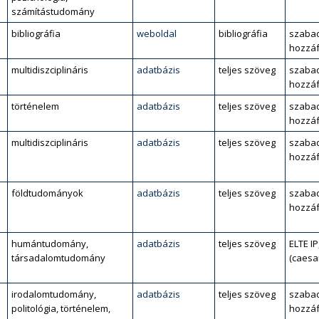
számítástudomány
bibliográfia
weboldal
bibliográfia
szaba
hozzáf
multidiszciplináris
adatbázis
teljes szöveg
szaba
hozzáf
történelem
adatbázis
teljes szöveg
szaba
hozzáf
multidiszciplináris
adatbázis
teljes szöveg
szaba
hozzáf
l
földtudományok
adatbázis
teljes szöveg
szaba
hozzáf
humántudomány,
adatbázis
teljes szöveg
ELTE IP
társadalomtudomány
(caesa
irodalomtudomány,
adatbázis
teljes szöveg
szaba
politológia, történelem,
hozzáf