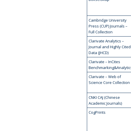
Cambridge University
Press (CUP) Journals –
Full Collection
Clarivate Analytics –
Journal and Highly Cited
Data (JHCD)
Clarivate – InCites
Benchmarking&Analytic
Clarivate – Web of
Science Core Collection
CNKI CAJ (Chinese
Academic Journals)
CogPrints