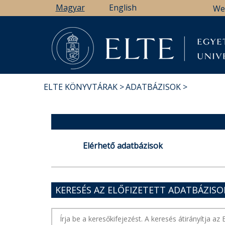
Ugrás
Magyar
English
We
a
tartalomra
ELTE KÖNYVTÁRAK
ADATBÁZISOK
MORZSA
Elérhető adatbázisok
KERESÉS AZ ELŐFIZETETT ADATBÁZIS