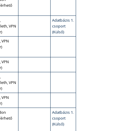
érhető
,
Adatbázis 1.
leth, VPN
csoport
r)
(Külső)
, VPN
r)
, VPN
r)
,
leth, VPN
r)
, VPN
r)
don
Adatbázis 1.
érhető
csoport
(Külső)