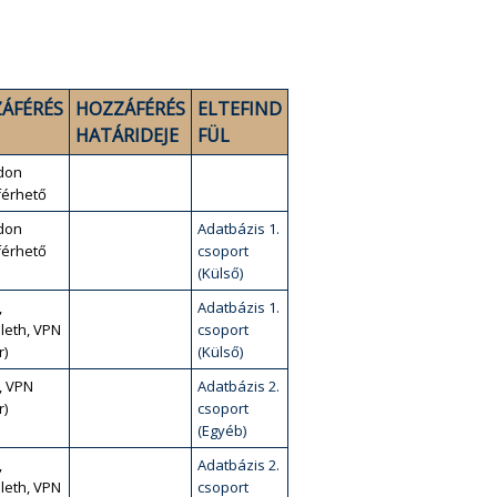
ÁFÉRÉS
HOZZÁFÉRÉS
ELTEFIND
HATÁRIDEJE
FÜL
don
érhető
don
Adatbázis 1.
érhető
csoport
(Külső)
,
Adatbázis 1.
leth, VPN
csoport
r)
(Külső)
, VPN
Adatbázis 2.
r)
csoport
(Egyéb)
,
Adatbázis 2.
leth, VPN
csoport