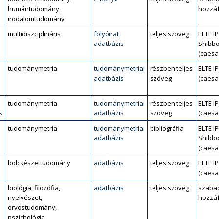
humántudomány,
hozzáf
irodalomtudomány
multidiszciplináris
folyóirat
teljes szöveg
ELTE IP
adatbázis
Shibbo
(caesa
tudománymetria
tudománymetriai
részben teljes
ELTE IP
adatbázis
szöveg
(caesa
tudománymetria
tudománymetriai
részben teljes
ELTE IP
s
adatbázis
szöveg
(caesa
tudománymetria
tudománymetriai
bibliográfia
ELTE IP
adatbázis
Shibbo
(caesa
bölcsészettudomány
adatbázis
teljes szöveg
ELTE IP
(caesa
biológia, filozófia,
adatbázis
teljes szöveg
szaba
nyelvészet,
hozzáf
orvostudomány,
pszichológia,