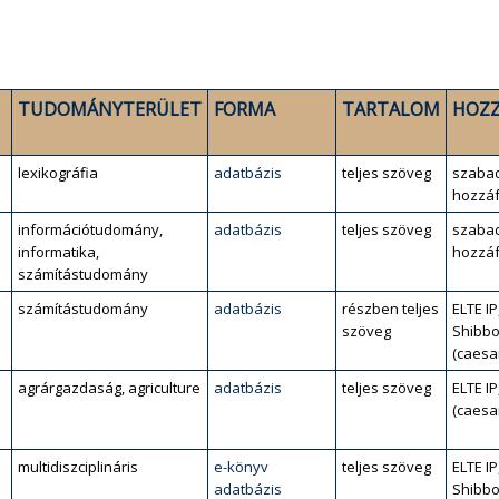
TUDOMÁNYTERÜLET
FORMA
TARTALOM
HOZZ
lexikográfia
adatbázis
teljes szöveg
szaba
hozzáf
információtudomány,
adatbázis
teljes szöveg
szaba
informatika,
hozzáf
számítástudomány
számítástudomány
adatbázis
részben teljes
ELTE IP
szöveg
Shibbo
(caesa
agrárgazdaság, agriculture
adatbázis
teljes szöveg
ELTE IP
(caesa
multidiszciplináris
e-könyv
teljes szöveg
ELTE IP
adatbázis
Shibbo