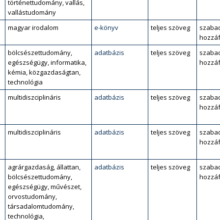
történettudomány, vallás,
vallástudomány
magyar irodalom
e-könyv
teljes szöveg
szaba
hozzáf
bölcsészettudomány,
adatbázis
teljes szöveg
szaba
egészségügy, informatika,
hozzáf
kémia, közgazdaságtan,
technológia
multidiszciplináris
adatbázis
teljes szöveg
szaba
hozzáf
multidiszciplináris
adatbázis
teljes szöveg
szaba
hozzáf
agrárgazdaság, állattan,
adatbázis
teljes szöveg
szaba
bölcsészettudomány,
hozzáf
egészségügy, művészet,
orvostudomány,
társadalomtudomány,
technológia,