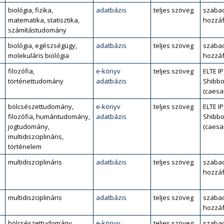
biológia, fizika,
adatbázis
teljes szöveg
szaba
matematika, statisztika,
hozzáf
számítástudomány
biológia, egészségügy,
adatbázis
teljes szöveg
szaba
molekuláris biológia
hozzáf
filozófia,
e-könyv
teljes szöveg
ELTE IP
történettudomány
adatbázis
Shibbo
(caesa
bölcsészettudomány,
e-könyv
teljes szöveg
ELTE IP
filozófia, humántudomány,
adatbázis
Shibbo
jogtudomány,
(caesa
multidiszciplináris,
történelem
multidiszciplináris
adatbázis
teljes szöveg
szaba
hozzáf
multidiszciplináris
adatbázis
teljes szöveg
szaba
hozzáf
bölcsészettudomány,
e-könyv
teljes szöveg
szaba