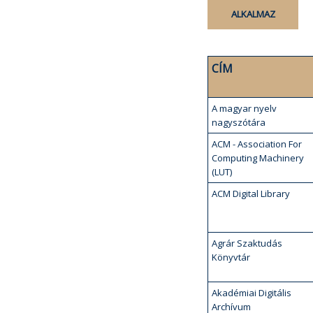
CÍM
A magyar nyelv
nagyszótára
ACM - Association For
Computing Machinery
(LUT)
ACM Digital Library
Agrár Szaktudás
Könyvtár
Akadémiai Digitális
Archívum