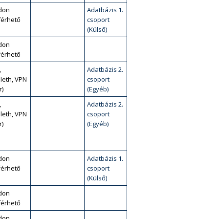
don
Adatbázis 1.
érhető
csoport
(Külső)
don
érhető
,
Adatbázis 2.
leth, VPN
csoport
r)
(Egyéb)
,
Adatbázis 2.
leth, VPN
csoport
r)
(Egyéb)
don
Adatbázis 1.
érhető
csoport
(Külső)
don
érhető
don