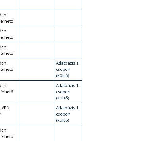
don
érhető
don
érhető
don
érhető
don
Adatbázis 1.
érhető
csoport
(Külső)
don
Adatbázis 1.
érhető
csoport
(Külső)
, VPN
Adatbázis 1.
r)
csoport
(Külső)
don
érhető