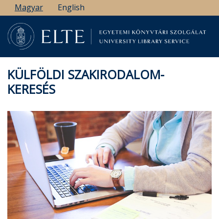
Ugrás
Magyar
English
a
tartalomra
KÜLFÖLDI SZAKIRODALOM-
KERESÉS