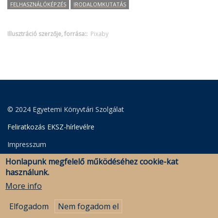
FELHASZNÁLÓKÉPZÉS
IRODALOMKUTATÁS
Illusztráció szerzője, forrása:
Pixaby
© 2024 Egyetemi Könyvtári Szolgálat
Feliratkozás EKSZ-hírlevélre
Impresszum
Honlapunk megfelelő működéséhez cookie-kat
Adatkezelési Szabályzat
használunk.
Szerkesztői bejelentkezés
More info
Elfogadom
Nem fogadom el