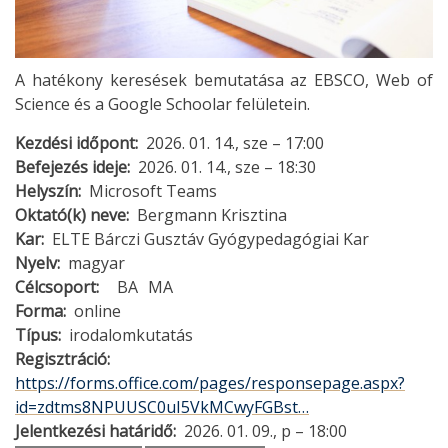
A hatékony keresések bemutatása az EBSCO, Web of
Science és a Google Schoolar felületein.
Kezdési időpont
2026. 01. 14., sze – 17:00
Befejezés ideje
2026. 01. 14., sze – 18:30
Helyszín
Microsoft Teams
Oktató(k) neve
Bergmann Krisztina
Kar
ELTE Bárczi Gusztáv Gyógypedagógiai Kar
Nyelv
magyar
Célcsoport
BA
MA
Forma
online
Típus
irodalomkutatás
Regisztráció
https://forms.office.com/pages/responsepage.aspx?
id=zdtms8NPUUSC0uI5VkMCwyFGBst…
Jelentkezési határidő
2026. 01. 09., p – 18:00