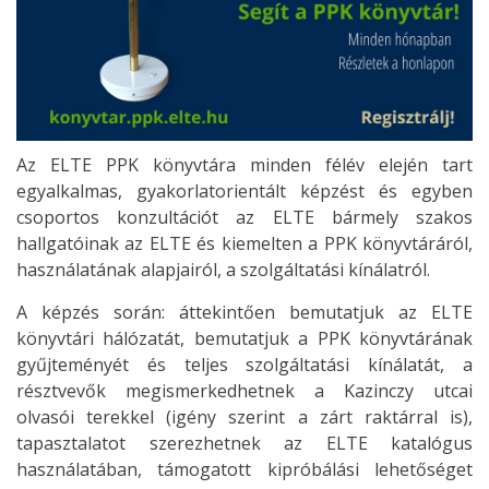
Az ELTE PPK könyvtára minden félév elején tart
egyalkalmas, gyakorlatorientált képzést és egyben
csoportos konzultációt az ELTE bármely szakos
hallgatóinak az ELTE és kiemelten a PPK könyvtáráról,
használatának alapjairól, a szolgáltatási kínálatról.
A képzés során: áttekintően bemutatjuk az ELTE
könyvtári hálózatát, bemutatjuk a PPK könyvtárának
gyűjteményét és teljes szolgáltatási kínálatát, a
résztvevők megismerkedhetnek a Kazinczy utcai
olvasói terekkel (igény szerint a zárt raktárral is),
tapasztalatot szerezhetnek az ELTE katalógus
használatában, támogatott kipróbálási lehetőséget