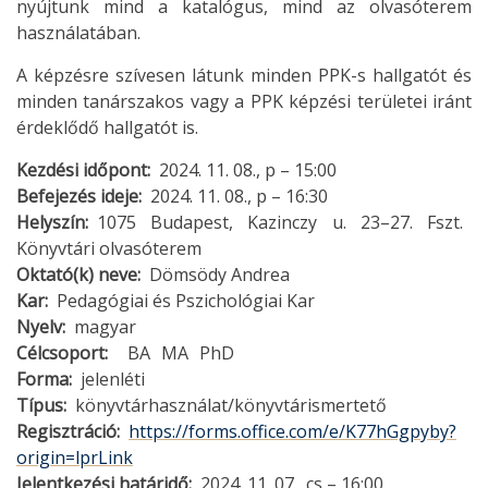
nyújtunk mind a katalógus, mind az olvasóterem
használatában.
A képzésre szívesen látunk minden PPK-s hallgatót és
minden tanárszakos vagy a PPK képzési területei iránt
érdeklődő hallgatót is.
Kezdési időpont
2024. 11. 08., p – 15:00
Befejezés ideje
2024. 11. 08., p – 16:30
Helyszín
1075 Budapest, Kazinczy u. 23–27. Fszt.
Könyvtári olvasóterem
Oktató(k) neve
Dömsödy Andrea
Kar
Pedagógiai és Pszichológiai Kar
Nyelv
magyar
Célcsoport
BA
MA
PhD
Forma
jelenléti
Típus
könyvtárhasználat/könyvtárismertető
Regisztráció
https://forms.office.com/e/K77hGgpyby?
origin=lprLink
Jelentkezési határidő
2024. 11. 07., cs – 16:00