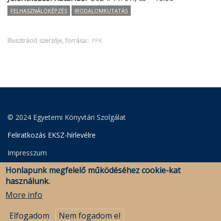
FELHASZNÁLÓKÉPZÉS
IRODALOMKUTATÁS
Illusztráció szerzője, forrása:
PPK
© 2024 Egyetemi Könyvtári Szolgálat
Feliratkozás EKSZ-hírlevélre
Impresszum
Honlapunk megfelelő működéséhez cookie-kat
Adatkezelési Szabályzat
használunk.
Szerkesztői bejelentkezés
More info
Elfogadom
Nem fogadom el