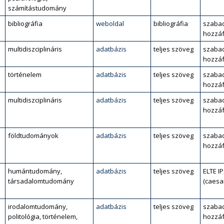
számítástudomány
bibliográfia
weboldal
bibliográfia
szaba
hozzáf
multidiszciplináris
adatbázis
teljes szöveg
szaba
hozzáf
történelem
adatbázis
teljes szöveg
szaba
hozzáf
multidiszciplináris
adatbázis
teljes szöveg
szaba
hozzáf
l
földtudományok
adatbázis
teljes szöveg
szaba
hozzáf
humántudomány,
adatbázis
teljes szöveg
ELTE IP
társadalomtudomány
(caesa
irodalomtudomány,
adatbázis
teljes szöveg
szaba
politológia, történelem,
hozzáf