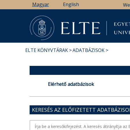
Ugrás
Magyar
English
We
a
tartalomra
ELTE KÖNYVTÁRAK
ADATBÁZISOK
MORZSA
Elérhető adatbázisok
KERESÉS AZ ELŐFIZETETT ADATBÁZIS