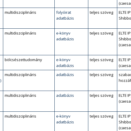
(caesa
multidiszciplináris
folyóirat
teljes szöveg
ELTE IP
adatbázis
Shibbo
multidiszciplináris
e-könyv
teljes szöveg
ELTE IP
adatbázis
Shibbo
(caesa
bölcsészettudomány
e-könyv
teljes szöveg
ELTE IP
adatbázis
(caesa
multidiszciplináris
adatbázis
teljes szöveg
szaba
)
hozzáf
multidiszciplináris
adatbázis
teljes szöveg
ELTE IP
(caesa
multidiszciplináris
e-könyv
teljes szöveg
ELTE IP
adatbázis
Shibbo
(caesa