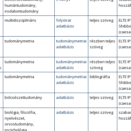
humántudomány,
hozzáf
irodalomtudomány
multidiszciplináris
folyóirat
teljes szöveg
ELTE IP
adatbázis
Shibbo
(caesa
tudománymetria
tudománymetriai
részben teljes
ELTE IP
adatbázis
szöveg
(caesa
tudománymetria
tudománymetriai
részben teljes
ELTE IP
s
adatbázis
szöveg
(caesa
tudománymetria
tudománymetriai
bibliográfia
ELTE IP
adatbázis
Shibbo
(caesa
bölcsészettudomány
adatbázis
teljes szöveg
ELTE IP
(caesa
biológia, filozófia,
adatbázis
teljes szöveg
szaba
nyelvészet,
hozzáf
orvostudomány,
pszichológia,