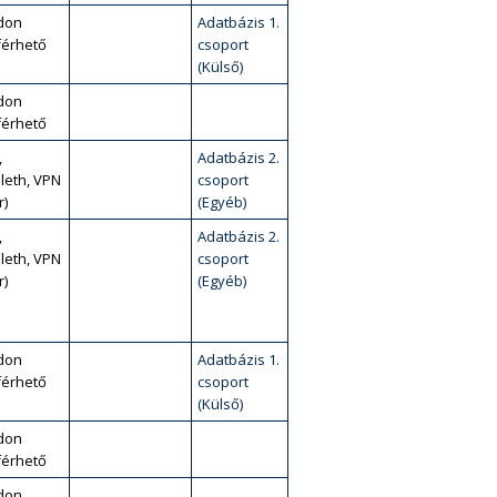
don
Adatbázis 1.
érhető
csoport
(Külső)
don
érhető
,
Adatbázis 2.
leth, VPN
csoport
r)
(Egyéb)
,
Adatbázis 2.
leth, VPN
csoport
r)
(Egyéb)
don
Adatbázis 1.
érhető
csoport
(Külső)
don
érhető
don