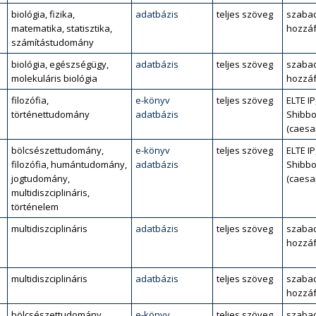
biológia, fizika,
adatbázis
teljes szöveg
szaba
matematika, statisztika,
hozzáf
számítástudomány
biológia, egészségügy,
adatbázis
teljes szöveg
szaba
molekuláris biológia
hozzáf
filozófia,
e-könyv
teljes szöveg
ELTE IP
történettudomány
adatbázis
Shibbo
(caesa
bölcsészettudomány,
e-könyv
teljes szöveg
ELTE IP
filozófia, humántudomány,
adatbázis
Shibbo
jogtudomány,
(caesa
multidiszciplináris,
történelem
multidiszciplináris
adatbázis
teljes szöveg
szaba
hozzáf
multidiszciplináris
adatbázis
teljes szöveg
szaba
hozzáf
bölcsészettudomány,
e-könyv
teljes szöveg
szaba