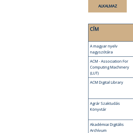
CÍM
A magyar nyelv
nagyszótára
ACM - Association For
Computing Machinery
(LUT)
ACM Digital Library
Agrár Szaktudás
Könyvtár
Akadémiai Digitális
Archívum