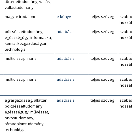
történettudomány, vallás,
vallástudomány
magyar irodalom
e-könyv
teljes szöveg
szaba
hozzáf
bölcsészettudomány,
adatbázis
teljes szöveg
szaba
egészségügy, informatika,
hozzáf
kémia, közgazdaságtan,
technológia
multidiszciplináris
adatbázis
teljes szöveg
szaba
hozzáf
multidiszciplináris
adatbázis
teljes szöveg
szaba
hozzáf
agrárgazdaság, állattan,
adatbázis
teljes szöveg
szaba
bölcsészettudomány,
hozzáf
egészségügy, művészet,
orvostudomány,
társadalomtudomány,
technológia,