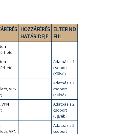
ÁFÉRÉS
HOZZÁFÉRÉS
ELTEFIND
HATÁRIDEJE
FÜL
don
érhető
don
Adatbázis 1.
érhető
csoport
(Külső)
,
Adatbázis 1.
leth, VPN
csoport
r)
(Külső)
, VPN
Adatbázis 2.
r)
csoport
(Egyéb)
,
Adatbázis 2.
leth, VPN
csoport