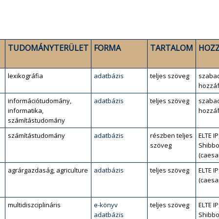
TUDOMÁNYTERÜLET
FORMA
TARTALOM
HOZZ
lexikográfia
adatbázis
teljes szöveg
szaba
hozzáf
információtudomány,
adatbázis
teljes szöveg
szaba
informatika,
hozzáf
számítástudomány
számítástudomány
adatbázis
részben teljes
ELTE IP
szöveg
Shibbo
(caesa
agrárgazdaság, agriculture
adatbázis
teljes szöveg
ELTE IP
(caesa
multidiszciplináris
e-könyv
teljes szöveg
ELTE IP
adatbázis
Shibbo