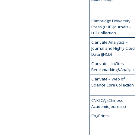
Cambridge University
Press (CUP) Journals –
Full Collection
Clarivate Analytics –
Journal and Highly Cited
Data (JHCD)
Clarivate – InCites
Benchmarking&Analytic
Clarivate – Web of
Science Core Collection
CNKI CAJ (Chinese
Academic Journals)
CogPrints