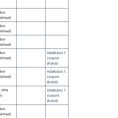
don
érhető
don
érhető
don
érhető
don
Adatbázis 1.
érhető
csoport
(Külső)
don
Adatbázis 1.
érhető
csoport
(Külső)
, VPN
Adatbázis 1.
r)
csoport
(Külső)
don
érhető