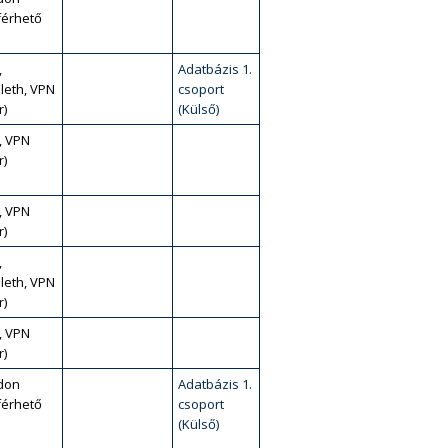
érhető
,
Adatbázis 1.
leth, VPN
csoport
r)
(Külső)
, VPN
r)
, VPN
r)
,
leth, VPN
r)
, VPN
r)
don
Adatbázis 1.
érhető
csoport
(Külső)