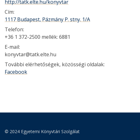
http://tatk.elte.hu/konyvtar
Cím:
1117 Budapest, Pázmány P. stny. 1/A
Telefon:
+36 1 372-2500 mellék: 6881
E-mail:
konyvtar@tatk.elte.hu
További elérhetőségek, közösségi oldalak:
Facebook
© 2024 Egyetemi Könyvtári Szolgálat