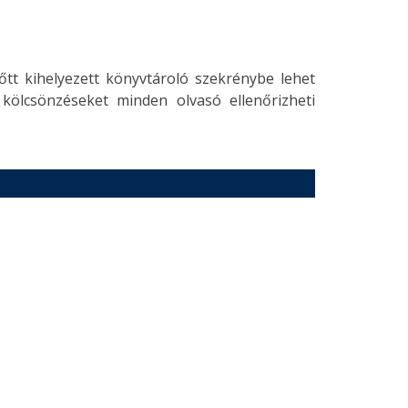
őtt kihelyezett könyvtároló szekrénybe lehet
s kölcsönzéseket minden olvasó ellenőrizheti