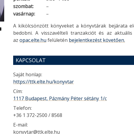
szombat:
–
vasárnap:
–
A kikölcsönzött könyveket a könyvtárak bejárata el
bedobni. A visszavélteli tranzakciót és az aktuáli
az
opac.elte.hu
felületén
bejelentkezést követően.
KAPCSOLAT
Saját honlap:
https://ttk.elte.hu/konyvtar
Cím:
1117 Budapest, Pázmány Péter sétány 1/c
Telefon:
+36 1 372-2500 / 8568
E-mail:
konyvtar@ttk.elte.hu