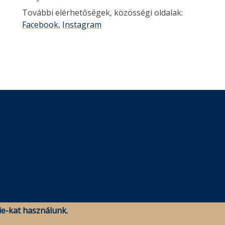
További elérhetőségek, közösségi oldalak:
Facebook
,
Instagram
e-kat használunk.