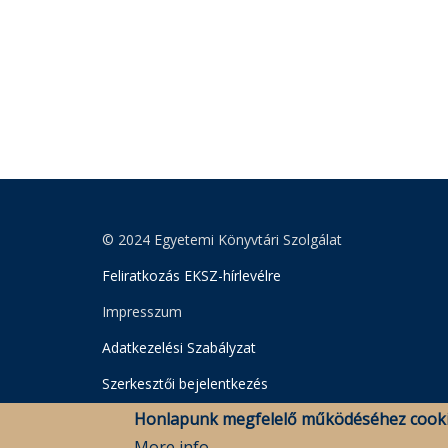
© 2024 Egyetemi Könyvtári Szolgálat
Feliratkozás EKSZ-hírlevélre
Impresszum
Adatkezelési Szabályzat
Szerkesztői bejelentkezés
Honlapunk megfelelő működéséhez cooki
More info