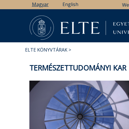
Ugrás
Magyar
English
We
a
tartalomra
ELTE KÖNYVTÁRAK
MORZSA
TERMÉSZETTUDOMÁNYI KAR 