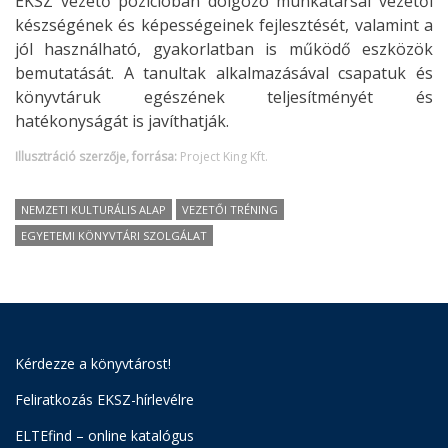
EKSZ vezető pozícióban dolgozó munkatársai vezetői
készségének és képességeinek fejlesztését, valamint a
jól használható, gyakorlatban is működő eszközök
bemutatását. A tanultak alkalmazásával csapatuk és
könyvtáruk egészének teljesítményét és
hatékonyságát is javíthatják.
Illusztráció szerzője, forrása:
Project King Kft.
NEMZETI KULTURÁLIS ALAP
VEZETŐI TRÉNING
EGYETEMI KÖNYVTÁRI SZOLGÁLAT
Kérdezze a könyvtárost!
Feliratkozás EKSZ-hírlevélre
ELTEfind – online katalógus