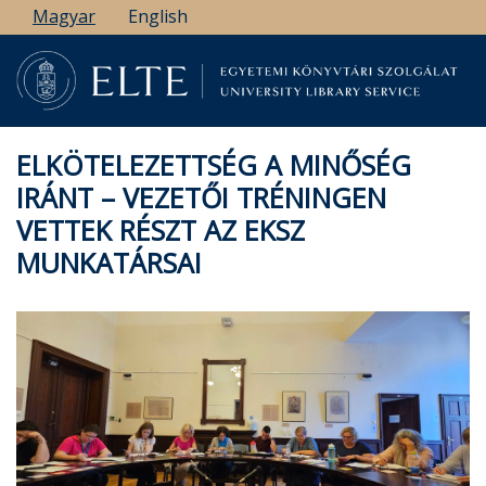
Ugrás
Magyar
English
a
tartalomra
ELKÖTELEZETTSÉG A MINŐSÉG
IRÁNT – VEZETŐI TRÉNINGEN
VETTEK RÉSZT AZ EKSZ
MUNKATÁRSAI