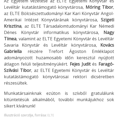
Az Egyetem vezetése az ELTE Egyetemi Könyvtár és
Levéltár kutatástámogató könyvtárosa,
Móring Tibor
,
az ELTE Bölcsészettudományi Kar Kari Könyvtár Angol-
Amerikai Intézet Könyvtárának könyvtárosa,
Szigeti
Krisztina
, az ELTE Társadalomtudományi Kar Némedi
Dénes Könyvtár informatikus könyvtárosa,
Nagy
Tímea
, valamint az ELTE Egyetemi Könyvtár és Levéltár
Savaria Könyvtár és Levéltár könyvtárosa,
Kovács
Gabriella
részére Trefort Ágoston Emléklapot
adományozott huzamosabb időn keresztül nyújtott
átlagon felüli teljesítményükért.
Fejes Judit
és
Faragó-
Szilvási Tibor
, az ELTE Egyetemi Könyvtár és Levéltár
kutatástámogató könyvtárosai rektori dicséretben
részesültek.
Munkatársainknak ezúton is szívből gratulálunk
kitüntetésük alkalmából, további munkájukhoz sok
sikert kívánunk!
Illusztráció szerzője, forrása:
ELTE