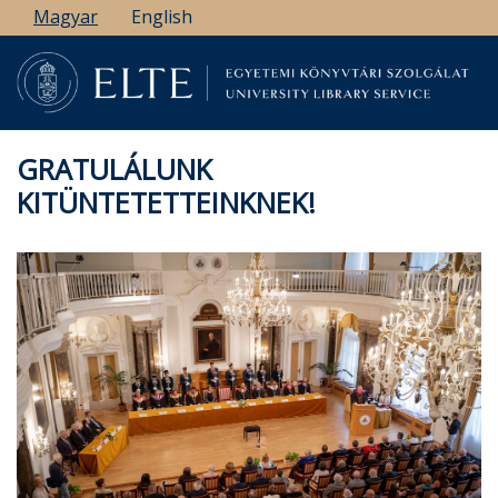
Ugrás
Magyar
English
a
tartalomra
GRATULÁLUNK
KITÜNTETETTEINKNEK!