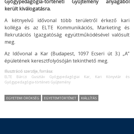
Gyógypedagógia-történeti Gyűjtemény anyagából
került kiválogatásra.
A kétnyelvű idővonal több területről érkező kari
kolléga és az ELTE Kommunikációs, Marketing és
Rekrutációs Igazgatóság együttműködésével valósult
meg.
Az Idővonal a Kar (Budapest, 1097 Ecseri út 3.) „A”
épületének keresztfolyósóján tekinthető meg.
Illusztráció szerzője, forrása:
ELTE Bárczi Gusztáv Gyógypedagógiai Kar, Kari Könyvtár és
Gyógypedagógia-történeti Gyűjtemény
EGYETEMI ÖRÖKSÉG
EGYETEMTÖRTÉNET
KIÁLLÍTÁS