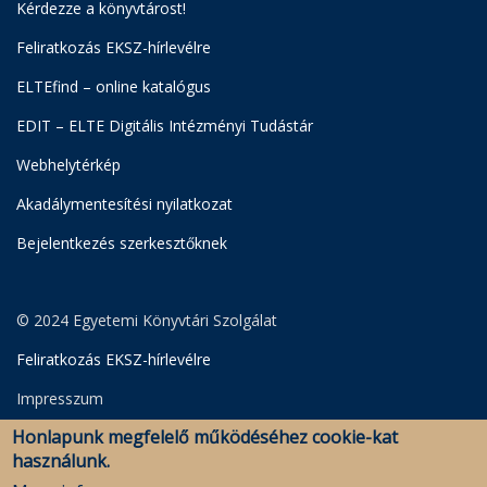
Kérdezze a könyvtárost!
Feliratkozás EKSZ-hírlevélre
ELTEfind – online katalógus
EDIT – ELTE Digitális Intézményi Tudástár
Webhelytérkép
Akadálymentesítési nyilatkozat
Bejelentkezés szerkesztőknek
© 2024 Egyetemi Könyvtári Szolgálat
Feliratkozás EKSZ-hírlevélre
Impresszum
Honlapunk megfelelő működéséhez cookie-kat
Adatkezelési Szabályzat
használunk.
Szerkesztői bejelentkezés