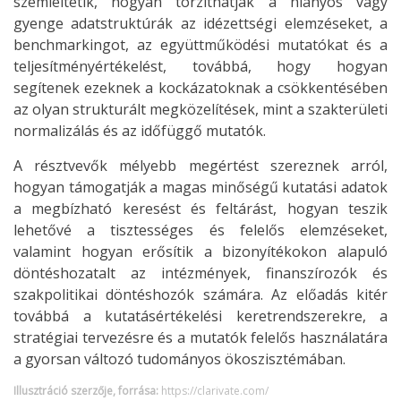
szemléltetik, hogyan torzíthatják a hiányos vagy
gyenge adatstruktúrák az idézettségi elemzéseket, a
benchmarkingot, az együttműködési mutatókat és a
teljesítményértékelést, továbbá, hogy hogyan
segítenek ezeknek a kockázatoknak a csökkentésében
az olyan strukturált megközelítések, mint a szakterületi
normalizálás és az időfüggő mutatók.
A résztvevők mélyebb megértést szereznek arról,
hogyan támogatják a magas minőségű kutatási adatok
a megbízható keresést és feltárást, hogyan teszik
lehetővé a tisztességes és felelős elemzéseket,
valamint hogyan erősítik a bizonyítékokon alapuló
döntéshozatalt az intézmények, finanszírozók és
szakpolitikai döntéshozók számára. Az előadás kitér
továbbá a kutatásértékelési keretrendszerekre, a
stratégiai tervezésre és a mutatók felelős használatára
a gyorsan változó tudományos ökoszisztémában.
Illusztráció szerzője, forrása:
https://clarivate.com/