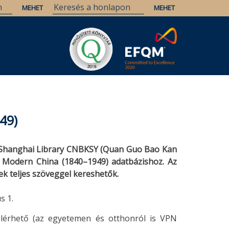
49)
 Shanghai Library CNBKSY (Quan Guo Bao Kan
f Modern China (1840–1949) adatbázishoz. Az
ek teljes szöveggel kereshetők.
s 1.
elérhető (az egyetemen és otthonról is VPN