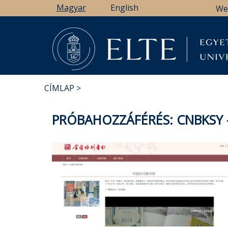
Ugrás
Magyar
English
We
a
tartalomra
CÍMLAP
MORZSA
PRÓBAHOZZÁFÉRÉS: CNBKSY 