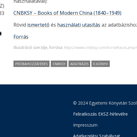
használatával):
Z)
CNBKSY
–
Books of Modern China (1840
–
1949)
33
Rövid
ismertető
és
használati utasítás
az adatbázishoz
Forrás
Illusztráció szerzője, forrása:
https://www.cnbksy.com/horseRaceLamp/d
PRÓBAHOZZÁFÉRÉS
CNBKSY
ADATBÁZIS
E-KÖNYV
© 2024 Egyetemi Könyvtári Szol
Feliratkozás EKSZ-hírlevélre
Impresszum
Adatkezelési Szabályzat