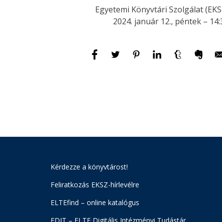
Egyetemi Könyvtári Szolgálat (EKS
2024. január 12., péntek – 14:
Kérdezze a könyvtárost!
Feliratkozás EKSZ-hírlevélre
ELTEfind – online katalógus
EDIT – ELTE Digitális Intézményi Tudástár