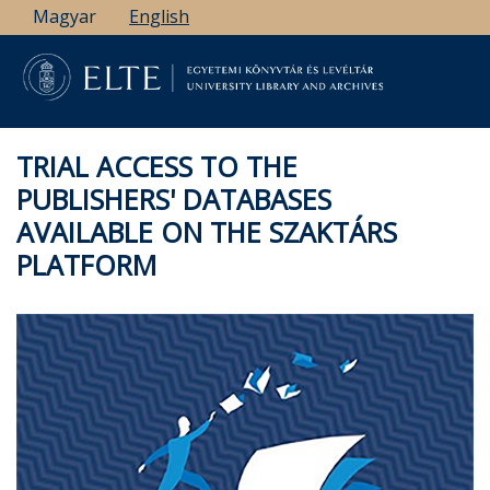
Skip
Magyar
English
to
main
content
TRIAL ACCESS TO THE
PUBLISHERS' DATABASES
AVAILABLE ON THE SZAKTÁRS
PLATFORM