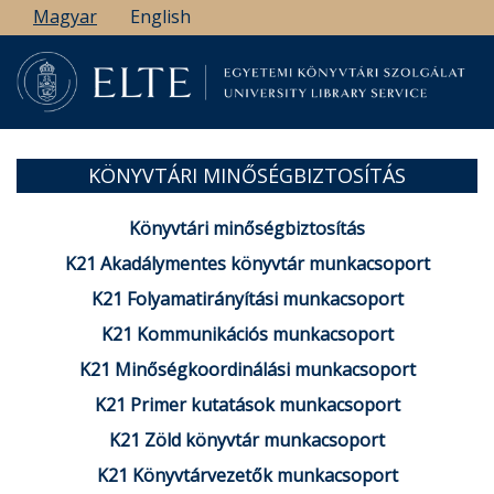
Ugrás
Magyar
English
a
tartalomra
KÖNYVTÁRI MINŐSÉGBIZTOSÍTÁS
Könyvtári minőségbiztosítás
K21 Akadálymentes könyvtár munkacsoport
K21 Folyamatirányítási munkacsoport
K21 Kommunikációs munkacsoport
K21 Minőségkoordinálási munkacsoport
K21 Primer kutatások munkacsoport
K21 Zöld könyvtár munkacsoport
K21 Könyvtárvezetők munkacsoport