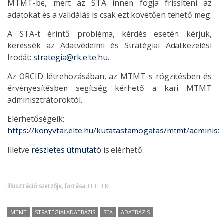
MTMT-be, mert az STA innen fogja frissíteni az
adatokat és a validálás is csak ezt követően tehető meg.
A STA-t érintő probléma, kérdés esetén kérjük,
keressék az Adatvédelmi és Stratégiai Adatkezelési
Irodát:
strategia@rk.elte.hu
.
Az ORCID létrehozásában, az MTMT-s rögzítésben és
érvényesítésben segítség kérhető a kari MTMT
adminisztrátoroktól.
Elérhetőségeik:
https://konyvtar.elte.hu/kutatastamogatas/mtmt/admini
Illetve
részletes útmutató
is elérhető.
Illusztráció szerzője, forrása:
ELTE EKL
MTMT
STRATÉGIAI ADATBÁZIS
STA
ADATBÁZIS