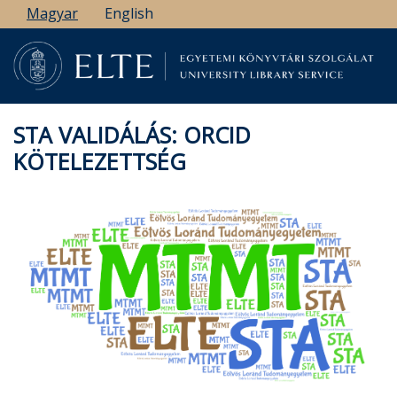
Ugrás
Magyar
English
a
tartalomra
STA VALIDÁLÁS: ORCID
KÖTELEZETTSÉG