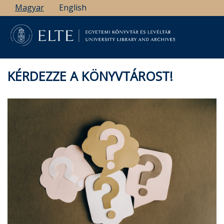
Ugrás
Magyar
English
a
tartalomra
KÉRDEZZE A KÖNYVTÁROST!