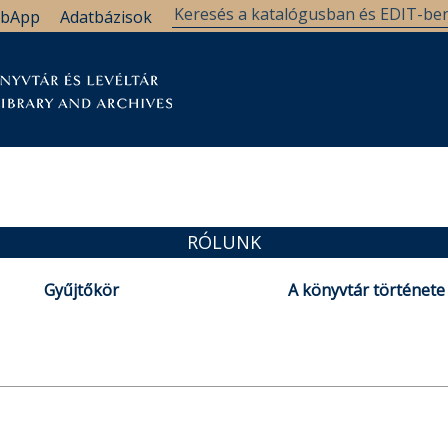
bApp
Adatbázisok
tár
Kutatástámogatás
Levéltár
Támogatás
RÓLUNK
Gyűjtőkör
A könyvtár története