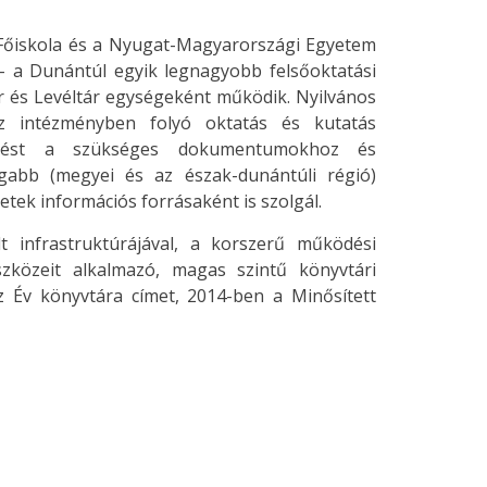
l Főiskola és a Nyugat-Magyarországi Egyetem
 a Dunántúl egyik legnagyobb felsőoktatási
r és Levéltár egységeként működik. Nyilvános
az intézményben folyó oktatás és kutatás
férést a szükséges dokumentumokhoz és
ágabb (megyei és az észak-dunántúli régió)
tek információs forrásaként is szolgál.
t infrastruktúrájával, a korszerű működési
közeit alkalmazó, magas szintű könyvtári
z Év könyvtára címet, 2014-ben a Minősített