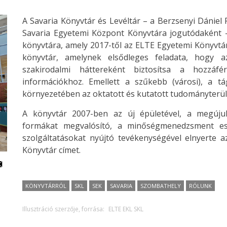
A Savaria Könyvtár és Levéltár – a Berzsenyi Dánie
Savaria Egyetemi Központ Könyvtára jogutódaként –
könyvtára, amely 2017-től az ELTE Egyetemi Könyvtá
könyvtár, amelynek elsődleges feladata, hogy 
szakirodalmi háttereként biztosítsa a hozzá
információkhoz. Emellett a szűkebb (városi), a t
környezetében az oktatott és kutatott tudományterüle
A könyvtár 2007-ben az új épületével, a megújul
formákat megvalósító, a minőségmenedzsment esz
szolgáltatásokat nyújtó tevékenységével elnyerte a
Könyvtár címet.
KÖNYVTÁRRÓL
SKL
SEK
SAVARIA
SZOMBATHELY
RÓLUNK
Illusztráció szerzője, forrása:
ELTE EKL SKL