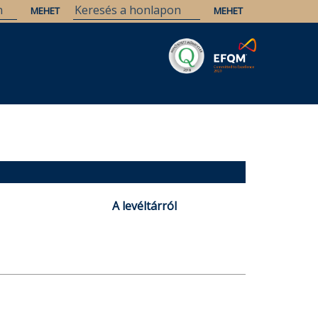
Savaria
Örökség
ELTE Könyvtárak
A levéltárról