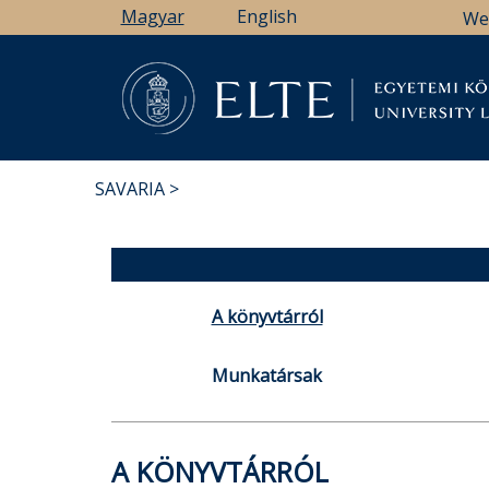
Ugrás
Magyar
English
We
a
tartalomra
Könyv
SAVARIA
MORZSA
A könyvtárról
Munkatársak
A KÖNYVTÁRRÓL