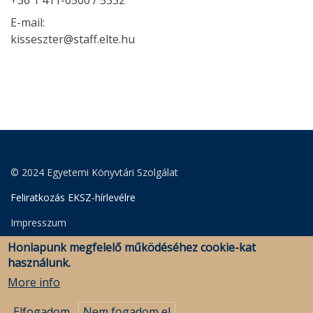
E-mail:
kisseszter@staff.elte.hu
© 2024 Egyetemi Könyvtári Szolgálat
Feliratkozás EKSZ-hírlevélre
Impresszum
Honlapunk megfelelő működéséhez cookie-kat
Adatkezelési Szabályzat
használunk.
Szerkesztői bejelentkezés
More info
Elfogadom
Nem fogadom el