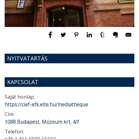
NYITVATARTÁS
KAPCSOLAT
Saját honlap:
https://cief-efk.elte.hu/mediatheque
Cím:
1088 Budapest, Múzeum krt. 4/f
Telefon:
+36 1 411-6500 / 5332