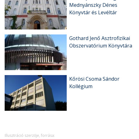
Mednyánszky Dénes
Könyvtár és Levéltár
Gothard Jenő Asztrofizikai
Obszervatórium Könyvtára
Kőrösi Csoma Sándor
Kollégium
Illusztráció szerzője, forrása: