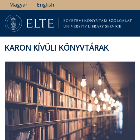
Ugrás
Magyar
English
a
tartalomra
KARON KÍVÜLI KÖNYVTÁRAK