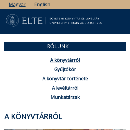
Ugrás
Magyar
English
a
tartalomra
RÓLUNK
A könyvtárról
Gyűjtőkör
A könyvtár története
A levéltárról
Munkatársak
A KÖNYVTÁRRÓL