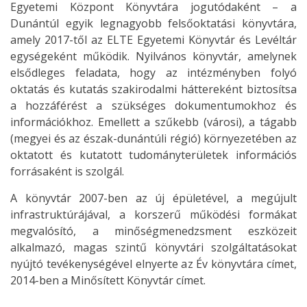
Egyetemi Központ Könyvtára jogutódaként – a
Dunántúl egyik legnagyobb felsőoktatási könyvtára,
amely 2017-től az ELTE Egyetemi Könyvtár és Levéltár
egységeként működik. Nyilvános könyvtár, amelynek
elsődleges feladata, hogy az intézményben folyó
oktatás és kutatás szakirodalmi háttereként biztosítsa
a hozzáférést a szükséges dokumentumokhoz és
információkhoz. Emellett a szűkebb (városi), a tágabb
(megyei és az észak-dunántúli régió) környezetében az
oktatott és kutatott tudományterületek információs
forrásaként is szolgál.
A könyvtár 2007-ben az új épületével, a megújult
infrastruktúrájával, a korszerű működési formákat
megvalósító, a minőségmenedzsment eszközeit
alkalmazó, magas szintű könyvtári szolgáltatásokat
nyújtó tevékenységével elnyerte az Év könyvtára címet,
2014-ben a Minősített Könyvtár címet.