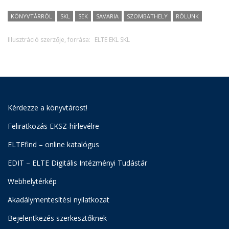
KÖNYVTÁRRÓL
SKL
SEK
SAVARIA
SZOMBATHELY
RÓLUNK
Illusztráció szerzője, forrása:
ELTE EKL SKL
Kérdezze a könyvtárost!
Feliratkozás EKSZ-hírlevélre
ELTEfind – online katalógus
EDIT – ELTE Digitális Intézményi Tudástár
Webhelytérkép
Akadálymentesítési nyilatkozat
Bejelentkezés szerkesztőknek