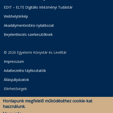
EDIT – ELTE Digitális Intézményi Tudástár
Webhelytérkép
Akadálymentesítési nyilatkozat
Bejelentkezés szerkesztőknek
© 2026 Egyetemi Könyvtár és Levéltár
Impresszum
Adatkezelési tájékoztatók
Álláspályázatok
Elérhetőségek:
Egyetemi Könyvtár
Honlapunk megfelelő működéséhez cookie-kat
Levéltár
használunk.
Savaria Könyvtár és Levéltár (Szombathely)