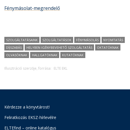
Fénymásolat-megrendelő
SZOLGÁLTATÁSAINK
SZOLGÁLTATÁSOK
FÉNYMÁSOLÁS
NYOMTATÁS
DÍJSZABÁS
HELYBEN IGÉNYBEVEHETŐ SZOLGÁLTATÁS
OKTATÓKNAK
OLVASÓKNAK
HALLGATÓKNAK
KUTATÓKNAK
Illusztráció szerzője, forrása:
ELTE EKL
Kérdezze a könyvtárost!
Feliratkozás EKSZ-hírlevélre
ELTEfind – online katalógus