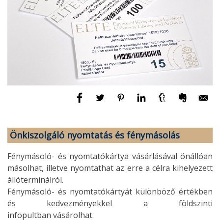
Önkiszolgáló nyomtatás és fénymásolás
Fénymásoló- és nyomtatókártya vásárlásával önállóan
másolhat, illetve nyomtathat az erre a célra kihelyezett
állóterminálról.
Fénymásoló- és nyomtatókártyát különböző értékben
és kedvezményekkel a földszinti
infopultban vásárolhat.