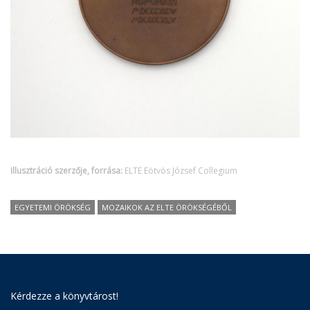
Illusztráció szerzője, forrása:
ELTE Eötvös József Collegium
EGYETEMI ÖRÖKSÉG
MOZAIKOK AZ ELTE ÖRÖKSÉGÉBŐL
Kérdezze a könyvtárost!