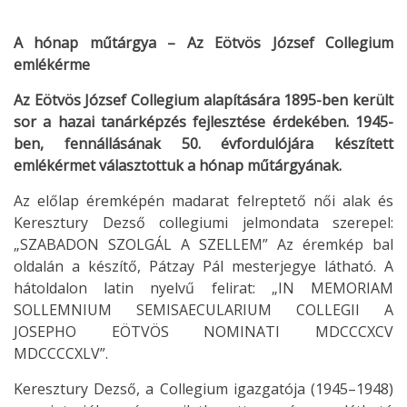
A hónap műtárgya – Az Eötvös József Collegium
emlékérme
Az Eötvös József Collegium alapítására 1895-ben került
sor a hazai tanárképzés fejlesztése érdekében. 1945-
ben, fennállásának 50. évfordulójára készített
emlékérmet választottuk a hónap műtárgyának.
Az előlap éremképén madarat felreptető női alak és
Keresztury Dezső collegiumi jelmondata szerepel:
„SZABADON SZOLGÁL A SZELLEM” Az éremkép bal
oldalán a készítő, Pátzay Pál mesterjegye látható. A
hátoldalon latin nyelvű felirat: „IN MEMORIAM
SOLLEMNIUM SEMISAECULARIUM COLLEGII A
JOSEPHO EÖTVÖS NOMINATI MDCCCXCV
MDCCCCXLV”.
Keresztury Dezső, a Collegium igazgatója (1945–1948)