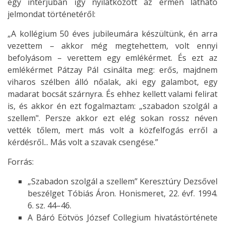
egy interjúban így nyilatkozott az érmen látható
jelmondat történetéről:
„A kollégium 50 éves jubileumára készültünk, én arra
vezettem – akkor még megtehettem, volt ennyi
befolyásom – verettem egy emlékérmet. És ezt az
emlékérmet Pátzay Pál csinálta meg: erős, majdnem
viharos szélben álló nőalak, aki egy galambot, egy
madarat bocsát szárnyra. És ehhez kellett valami felirat
is, és akkor én ezt fogalmaztam: „szabadon szolgál a
szellem". Persze akkor ezt elég sokan rossz néven
vették tőlem, mert más volt a közfelfogás erről a
kérdésről... Más volt a szavak csengése.”
Forrás:
„Szabadon szolgál a szellem” Keresztúry Dezsővel
beszélget Tóbiás Áron. Honismeret, 22. évf. 1994.
6. sz. 44–46.
A Báró Eötvös József Collegium hivatástörténete