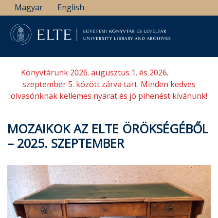
Ugrás
Magyar
English
a
tartalomra
Könyvtárunk 2026. augusztus 1. és 2026.
szeptember 5. között zárva tart. Minden kedves
olvasónknak kellemes nyarat és jó pihenést kívánunk!
MOZAIKOK AZ ELTE ÖRÖKSÉGÉBŐL
– 2025. SZEPTEMBER