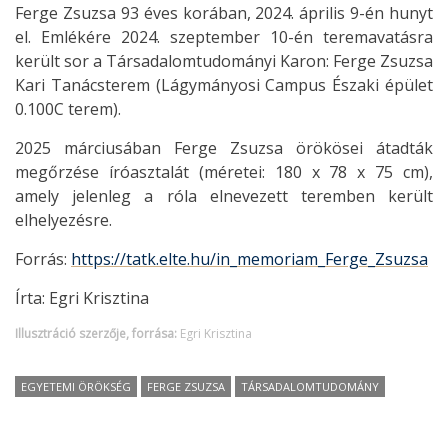
Ferge Zsuzsa 93 éves korában, 2024. április 9-én hunyt
el. Emlékére 2024. szeptember 10-én teremavatásra
került sor a Társadalomtudományi Karon: Ferge Zsuzsa
Kari Tanácsterem (Lágymányosi Campus Északi épület
0.100C terem).
2025 márciusában Ferge Zsuzsa örökösei átadták
megőrzése íróasztalát (méretei: 180 x 78 x 75 cm),
amely jelenleg a róla elnevezett teremben került
elhelyezésre.
Forrás:
https://tatk.elte.hu/in_memoriam_Ferge_Zsuzsa
Írta: Egri Krisztina
Illusztráció szerzője, forrása:
Egri Krisztina
EGYETEMI ÖRÖKSÉG
FERGE ZSUZSA
TÁRSADALOMTUDOMÁNY