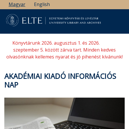
Ugrás
Magyar
English
a
tartalomra
Könyvtárunk 2026. augusztus 1. és 2026.
szeptember 5. között zárva tart. Minden kedves
olvasónknak kellemes nyarat és jó pihenést kívánunk!
AKADÉMIAI KIADÓ INFORMÁCIÓS
NAP