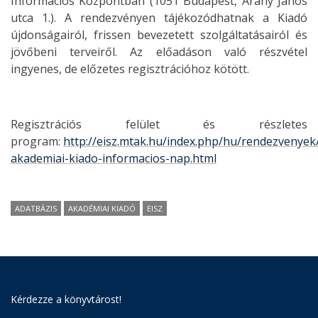
Információs Központban (1051 Budapest, Arany János
utca 1.). A rendezvényen tájékozódhatnak a Kiadó
újdonságairól, frissen bevezetett szolgáltatásairól és
jövőbeni terveiről. Az előadáson való részvétel
ingyenes, de előzetes regisztrációhoz kötött.
Regisztrációs felület és részletes
program:
http://eisz.mtak.hu/index.php/hu/rendezvenyek
akademiai-kiado-informacios-nap.html
ADATBÁZIS
AKADÉMIAI KIADÓ
EISZ
Kérdezze a könyvtárost!