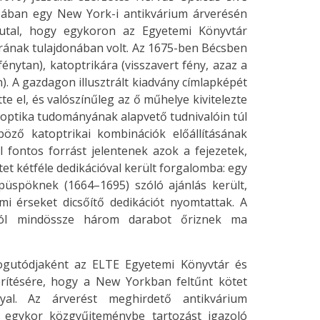
ában egy New York-i antikvárium árverésén
a utal, hogy egykoron az Egyetemi Könyvtár
árának tulajdonában volt. Az 1675-ben Bécsben
énytan), katoptrikára (visszavert fény, azaz a
. A gazdagon illusztrált kiadvány címlapképét
e el, és valószínűleg az ő műhelye kivitelezte
 optika tudományának alapvető tudnivalóin túl
böző katoptrikai kombinációk előállításának
l fontos forrást jelentenek azok a fejezetek,
tet kétféle dedikációval került forgalomba: egy
püspöknek (1664–1695) szóló ajánlás került,
i érseket dicsőítő dedikációt nyomtattak. A
kból mindössze három darabot őriznek ma
jogutódjaként az ELTE Egyetemi Könyvtár és
derítésére, hogy a New Yorkban feltűnt kötet
al. Az árverést meghirdető antikvárium
z egykor közgyűjteménybe tartozást igazoló