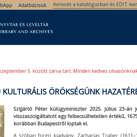
bApp
Adatbázisok
tár
Kutatástámogatás
Levéltár
Támogatás
szeptember 5. között zárva tart. Minden kedves olvasónknak
Ű KULTURÁLIS ÖRÖKSÉGÜNK HAZATÉR
Szijjártó Péter külügyminiszter 2025. július 23-án
visszaszolgáltatott egy felbecsülhetetlen értékű, 16
korábban Budapestről loptak el.
A szóban forgó kiadvány, Zacharias Traber (1611–1