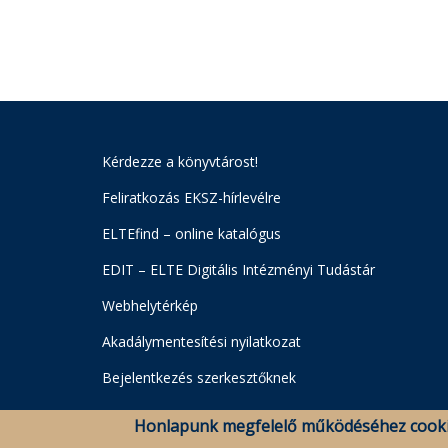
Kérdezze a könyvtárost!
Feliratkozás EKSZ-hírlevélre
ELTEfind – online katalógus
EDIT – ELTE Digitális Intézményi Tudástár
Webhelytérkép
Akadálymentesítési nyilatkozat
Bejelentkezés szerkesztőknek
Honlapunk megfelelő működéséhez cooki