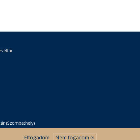
véltár
tár (Szombathely)
Elfogadom
Nem fogadom el