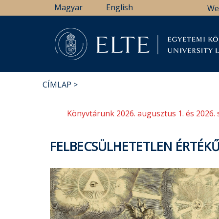
Ugrás
Magyar
English
We
a
tartalomra
Könyv
CÍMLAP
MORZSA
Könyvtárunk 2026. augusztus 1. és 2026. 
FELBECSÜLHETETLEN ÉRTÉK