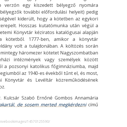
lap verzón egy kiszedett bélyegző nyomára
bélyegzők további előfordulási helyeit) pedig
ítségével kiderült, hogy a kötetben az egykori
zerepelt. Hosszas kutatómunka után végül a
yetemi Könyvtár kéziratos katalógusai alapján
a kötetből. 1777-ben, amikor a könyvtár
dány volt a tulajdonában. A költözés során
, mintegy háromezer kötetet Nagyszombatban
házi intézmények vagy személyek között
ből a pozsonyi katolikus főgimnáziumba, majd
egiumból az 1940-es évekből tűnt el, és most,
i Könyvtár és Levéltár közreműködésének
oz.
Dr. Kulcsár Szabó Ernőné Gombos Annamária
 akartál, de sosem merted megkérdezni
című
rchivebookimages/14570125590/