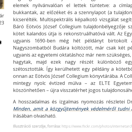
elemek nyilvánvalóan el lettek tüntetve: a cím
bukkantak, az előzéket és a szennylapot (a tulajdon
ár
kicserélték. Multispektrális képalkotó vizsgálat seg
23
Báró Eötvös József Collegium tulajdonbélyegzője s
kötet kalandos útja is rekonstruálhatóvá vált. Az Eg
ugyanis 1690-ben még hét példányt birtokolt 
Nagyszombatból Budára költözött, már csak két pél
ugyanis az egyetemi oktatáshoz már nem szükséges
hagytak, majd ezek nagy részét különböző egy
szétosztották. Így kerülhetett egy példány a kötet
onnan az Eötvös József Collegium könyvtárába. A Coll
mintegy nyolc évtized múlva – az ELTE Egyetem
köszönhetően – újra visszatérhet jogos tulajdonosáh
A hosszadalmas és izgalmas nyomozás részletei 
Minden, amit a közgyűjtemények védelméről tudni
írásában olvasható.
Illusztráció szerzője, forrása:
https://www.flickr.com/photos/interneta