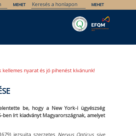
Savaria
Örökség
ELTE Könyvtárak
 kellemes nyarat és jó pihenést kívánunk!
ÉSE
 jelentette be, hogy a New York-i ügyészség
75-ben írt kiadványt Magyarországnak, amelyet
679) jezsuita szerzetes
Nervus Opticus sive