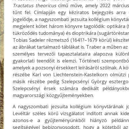
Tractatus theoricus
című műve, amely 2022 március
tűnt fel. Címlapján egy kéziratos bejegyzés arr
jogelődje, a nagyszombati jezsuita kollégium könyvt
megjelent kötet három könyvre tagolódik: optikára (f
tükröződés tudománya) és dioptrikára (sugártöréstan)
Tobias Sadeler rézmetsző (1641?–1679 körül) készített
az ábrákat tartalmazó táblákat is. Traber a műben az
személyes tervezői tapasztalataira alapozva külön
gyakorlati teendőit is elemzi. Történeti szempontbó
amelyek a pozsonyi érsekkert leírásáról szólnak. A kö
részébe Karl von Liechtenstein-Kastelkorn olmützi 
másik részébe pedig Szelepcsényi György esztergom
Szelepcsényi érsek számára dedikált példányo
magyarországi közgyűjteményekben.
A nagyszombati jezsuita kollégium könyvtárának 
Levéltár széles körű vizsgálatot indított annak ki
azonos-e a gyűjteményünkből hiányzó példánny
segítségével bebizonyosodott, hogy a kötetből a