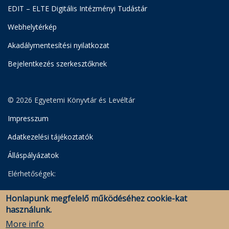
EDIT – ELTE Digitális Intézményi Tudástár
Webhelytérkép
Akadálymentesítési nyilatkozat
Bejelentkezés szerkesztőknek
© 2026 Egyetemi Könyvtár és Levéltár
Impresszum
Adatkezelési tájékoztatók
Álláspályázatok
Elérhetőségek:
Egyetemi Könyvtár
Honlapunk megfelelő működéséhez cookie-kat
Levéltár
használunk.
Savaria Könyvtár és Levéltár (Szombathely)
More info