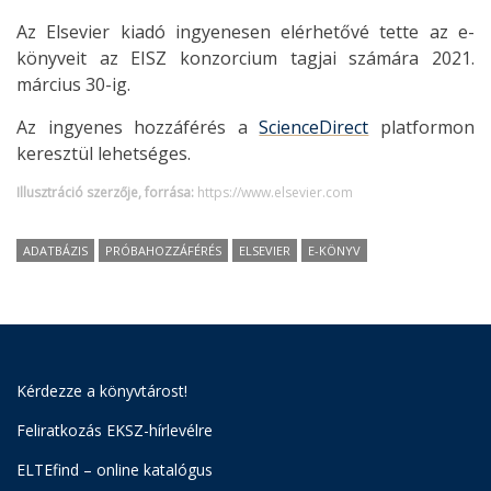
Az Elsevier kiadó ingyenesen elérhetővé tette az e-
könyveit az EISZ konzorcium tagjai számára 2021.
március 30-ig.
Az ingyenes hozzáférés a
ScienceDirect
platformon
keresztül lehetséges.
Illusztráció szerzője, forrása:
https://www.elsevier.com
ADATBÁZIS
PRÓBAHOZZÁFÉRÉS
ELSEVIER
E-KÖNYV
Kérdezze a könyvtárost!
Feliratkozás EKSZ-hírlevélre
ELTEfind – online katalógus