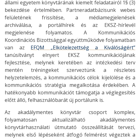
állami egyetem könyvtárának kiemelt feladatairól 1§ (3)
bekezdése értelmében. Partneradatbázisunk webes
felületének frissítése, a médiamegjelenések
archiválása, a portálhírek és az EKSZ-hírlevél
megjelenése folyamatos. A Kommunikációs
Koordinációs Bizottsággal együttműködve folyamatban
van az
EFQM „Elkötelezettség a Kiválóságért”
tanúsítványt elnyert EKSZ kommunikációjának
fejlesztése, melynek keretében az intézkedési terv
mentén tréningeket szerveztünk a részletes
helyzetelemzés, a kommunikációs célok kijelölése és a
kommunikációs stratégia megalkotása érdekében. A
hatékonyabb kommunikációt támogatja a véglegesítés
előtt álló, felhasználóbarát új portálunk is.
Az akadálymentes könyvtár csoport komplex,
folyamatosan aktualizálható akadálymentes
könyvtárhasználati útmutató összeállítását tervezi,
melynek első lépéseként átfogó felmérést végeztek a