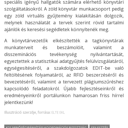
speciális igényű hallgatók számára elérhető könyvtári
szolgáltatásokról. A zöld könyvtár munkacsoport pedig
egy zöld virtuális gyűjtemény kialakításán dolgozik,
melynek használatát a tervek szerint rövid tartalmi
ajánlók és keresési segédletek könnyítenék meg.
A könyvtárvezetők elkészítették a tagkönyvtárak
munkaterveit és beszámolóit, valamint a
disszeminációs tevékenység nyilvántartását,
egyeztettek a statisztikai adatgyűjtés felülvizsgálatáról,
egységesítéséről, a szakdolgozatok EDIT-be való
feltöltésének folyamatáról, az RFID beszerzéséről és
bevezetéséről, valamint a tervezett plágiumszűréshez
kapcsolódó feladatokról. Újabb fejlesztéseinkről és
eredményeinkről portálunkon hamarosan friss hírrel
jelentkezünk!
Illusztráció szerzője, forrása:
ELTE EKL
K21 MINŐSÉGIRÁNYÍTÁSI KOORDINÁCIÓS BIZOTTSÁG
FEJLESZTÉS