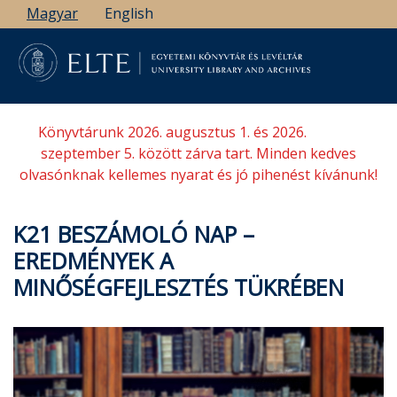
Ugrás
Magyar
English
a
tartalomra
Könyvtárunk 2026. augusztus 1. és 2026.
szeptember 5. között zárva tart. Minden kedves
olvasónknak kellemes nyarat és jó pihenést kívánunk!
K21 BESZÁMOLÓ NAP –
EREDMÉNYEK A
MINŐSÉGFEJLESZTÉS TÜKRÉBEN