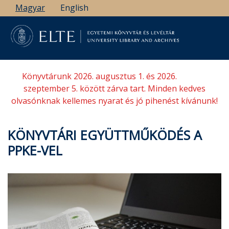
Ugrás
Magyar
English
a
tartalomra
Könyvtárunk 2026. augusztus 1. és 2026.
szeptember 5. között zárva tart. Minden kedves
olvasónknak kellemes nyarat és jó pihenést kívánunk!
KÖNYVTÁRI EGYÜTTMŰKÖDÉS A
PPKE-VEL