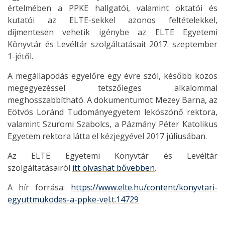
értelmében a PPKE hallgatói, valamint oktatói és
kutatói az ELTE-sekkel azonos feltételekkel,
díjmentesen vehetik igénybe az ELTE Egyetemi
Könyvtár és Levéltár szolgáltatásait 2017. szeptember
1-jétől.
A megállapodás egyelőre egy évre szól, később közös
megegyezéssel tetszőleges alkalommal
meghosszabbítható. A dokumentumot Mezey Barna, az
Eötvös Loránd Tudományegyetem leköszönő rektora,
valamint Szuromi Szabolcs, a Pázmány Péter Katolikus
Egyetem rektora látta el kézjegyével 2017 júliusában.
Az ELTE Egyetemi Könyvtár és Levéltár
szolgáltatásairól
itt olvashat bővebben
.
A hír forrása:
https://www.elte.hu/content/konyvtari-
egyuttmukodes-a-ppke-vel.t.14729