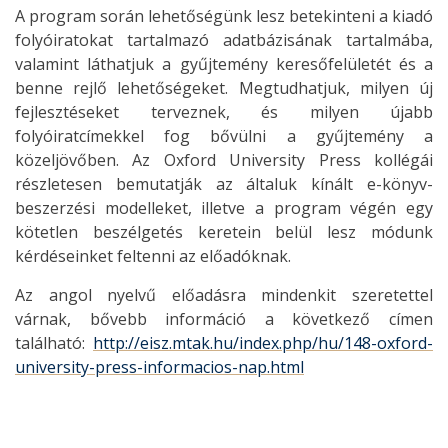
A program során lehetőségünk lesz betekinteni a kiadó
folyóiratokat tartalmazó adatbázisának tartalmába,
valamint láthatjuk a gyűjtemény keresőfelületét és a
benne rejlő lehetőségeket. Megtudhatjuk, milyen új
fejlesztéseket terveznek, és milyen újabb
folyóiratcímekkel fog bővülni a gyűjtemény a
közeljövőben. Az Oxford University Press kollégái
részletesen bemutatják az általuk kínált e-könyv-
beszerzési modelleket, illetve a program végén egy
kötetlen beszélgetés keretein belül lesz módunk
kérdéseinket feltenni az előadóknak.
Az angol nyelvű előadásra mindenkit szeretettel
várnak, bővebb információ a következő címen
található:
http://eisz.mtak.hu/index.php/hu/148-oxford-
university-press-informacios-nap.html