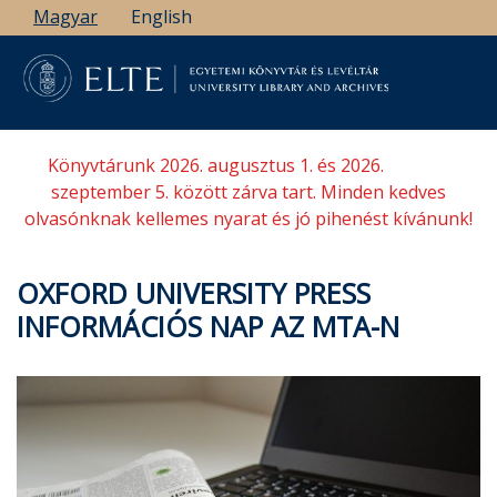
Ugrás
Magyar
English
a
tartalomra
Könyvtárunk 2026. augusztus 1. és 2026.
szeptember 5. között zárva tart. Minden kedves
olvasónknak kellemes nyarat és jó pihenést kívánunk!
OXFORD UNIVERSITY PRESS
INFORMÁCIÓS NAP AZ MTA-N