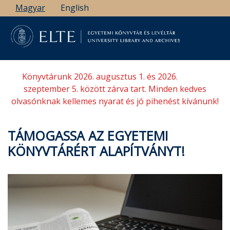
Ugrás
Magyar
English
a
tartalomra
Könyvtárunk 2026. augusztus 1. és 2026.
szeptember 5. között zárva tart. Minden kedves
olvasónknak kellemes nyarat és jó pihenést kívánunk!
TÁMOGASSA AZ EGYETEMI
KÖNYVTÁRÉRT ALAPÍTVÁNYT!