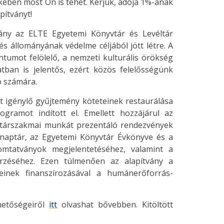
kében most Ön is tehet. Kérjük, adója 1%-ának
pítványt!
vány az ELTE Egyetemi Könyvtár és Levéltár
és állományának védelme céljából jött létre. A
tumot felölelő, a nemzeti kulturális örökség
tban is jelentős, ezért közös felelősségünk
ó számára.
t igénylő gyűjtemény köteteinek restaurálása
gramot indított el. Emellett hozzájárul az
vtárszakmai munkát prezentáló rendezvények
inaptár, az Egyetemi Könyvtár Évkönyve és a
omtatványok megjelentetéséhez, valamint a
rzéséhez. Ezen túlmenően az alapítvány a
inek finanszírozásával a humánerőforrás-
hetőségeiről
itt
olvashat bővebben. Kitöltött