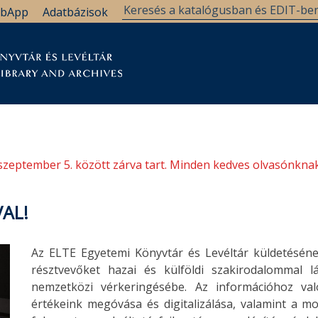
bApp
Adatbázisok
tár
Kutatástámogatás
Levéltár
Támogatás
szeptember 5. között zárva tart. Minden kedves olvasónknak
AL!
Az ELTE Egyetemi Könyvtár és Levéltár küldetéséne
résztvevőket hazai és külföldi szakirodalommal 
nemzetközi vérkeringésébe. Az információhoz való
értékeink megóvása és digitalizálása, valamint a m