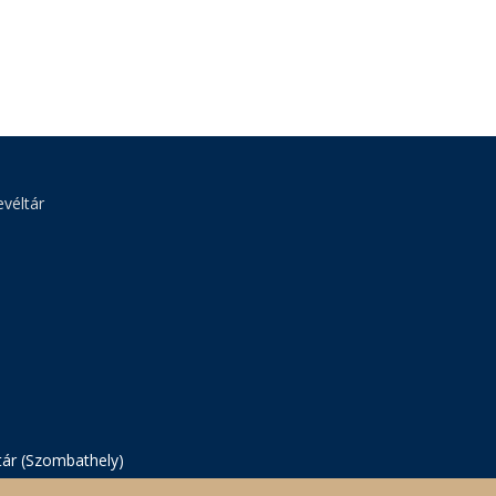
véltár
tár (Szombathely)