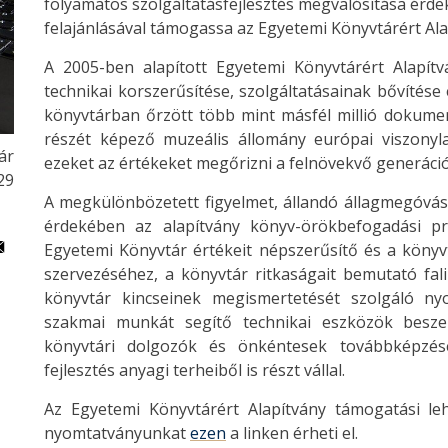
folyamatos szolgáltatásfejlesztés megvalósítása érde
felajánlásával támogassa az Egyetemi Könyvtárért Ala
A 2005-ben alapított Egyetemi Könyvtárért Alapít
technikai korszerűsítése, szolgáltatásainak bővítése 
könyvtárban őrzött több mint másfél millió dokumen
részét képező muzeális állomány európai viszonyla
ár
ezeket az értékeket megőrizni a felnövekvő generáci
29
A megkülönbözetett figyelmet, állandó állagmegóvás
érdekében az alapítvány könyv-örökbefogadási pro
Egyetemi Könyvtár értékeit népszerűsítő és a köny
szervezéséhez, a könyvtár ritkaságait bemutató fal
könyvtár kincseinek megismertetését szolgáló ny
szakmai munkát segítő technikai eszközök besze
könyvtári dolgozók és önkéntesek továbbképzése
fejlesztés anyagi terheiből is részt vállal.
Az Egyetemi Könyvtárért Alapítvány támogatási le
nyomtatványunkat
ezen
a linken érheti el.