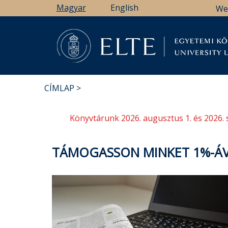
Ugrás
Magyar
English
We
a
tartalomra
Könyv
CÍMLAP
MORZSA
Könyvtárunk 2026. augusztus 1. és 2026. 
TÁMOGASSON MINKET 1%-ÁV