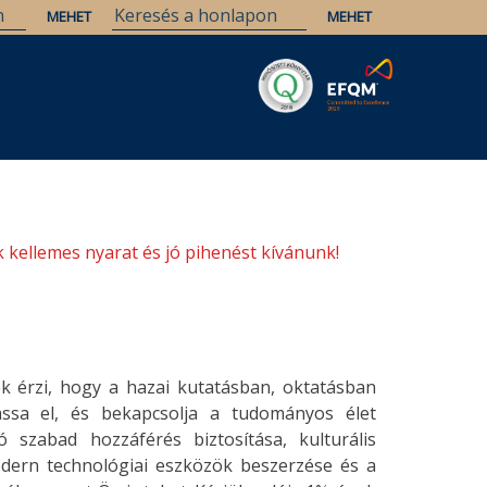
Savaria
Örökség
ELTE Könyvtárak
 kellemes nyarat és jó pihenést kívánunk!
k érzi, hogy a hazai kutatásban, oktatásban
lássa el, és bekapcsolja a tudományos élet
 szabad hozzáférés biztosítása, kulturális
odern technológiai eszközök beszerzése és a