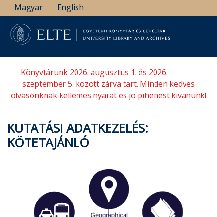
Ugrás
Magyar
English
a
tartalomra
Könyvtárunk 2026. augusztus 1. és 2026.
szeptember 5. között zárva tart. Minden kedves
olvasónknak kellemes nyarat és jó pihenést kívánunk!
KUTATÁSI ADATKEZELÉS:
KÖTETAJÁNLÓ