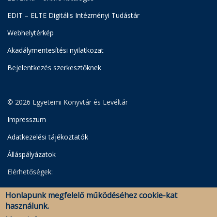
EDIT – ELTE Digitális Intézményi Tudástár
Webhelytérkép
Akadálymentesítési nyilatkozat
Bejelentkezés szerkesztőknek
© 2026 Egyetemi Könyvtár és Levéltár
Impresszum
Adatkezelési tájékoztatók
Álláspályázatok
Elérhetőségek:
Egyetemi Könyvtár
Honlapunk megfelelő működéséhez cookie-kat
Levéltár
használunk.
Savaria Könyvtár és Levéltár (Szombathely)