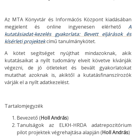
Az MTA Könyvtár és Informácós Központ kiadásában
megjelent és online ingyenesen elérhető
A
kutatásiadat-kezelés gyakorlata: Bevett eljárások és
kísérleti projektek
című tanulmánykötet.
A kötet segítséget nyújthat mindazoknak, akik
kutatásaikat a nyílt tudomány elveit követve kívánják
végezni, de jó ötleteket és bevált gyakorlatokat
mutathat azoknak is, akiktől a kutatásfinanszírozók
várják el a nyílt adatkezelést.
Tartalomjegyzék
Bevezető (
Holl András
)
Tanulságok az ELKH-HRDA adatrepozitórium
pilot projektek végrehajtása alapján (
Holl András
)