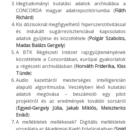
Idegtudományi kutatási adatok archiválása a
CONCORDA magyar adatrepozitóriumba (
Fiáth
Richárd
)
Kis dózisoknál megfigyelhető hiperszenzitivitással
és indukált sugárrezisztenciával kapcsolatos
adatok gyűjtése és közzététele (
Polgár Szabolcs,
Madas Balázs Gergely
)
A BTK Régészeti Intézet rajzgyűjteményének
közzététele a Concordában, európai gyakorlatok
a régészeti archiválásban (
Horváth Friderika, Kiss
Tünde
)
Audio kazettáról mesterséges intelligencián
alapuló algoritmusba. Veszélyben lévő kutatási
adatok megóvása – beszámoló egy pilot
projektről és az eredmények további sorsáról
(
Egyed-Gergely Júlia, Jakab Miklós, Meiszterics
Enikő
)
A mellékletek mellékesek? Digitális mellékletek
vizsgálata az Akadémiai Kiadó folyóirataiban (
Smid