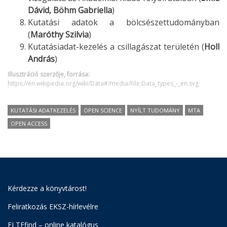
Dávid, Böhm Gabriella
)
Kutatási adatok a bölcsészettudományban
(
Maróthy Szilvia
)
Kutatásiadat-kezelés a csillagászat területén (
Holl
András
)
Illusztráció szerzője, forrása:
https://en.wikipedia.org/wiki/Data#/media/File:Data_types_-_en.svg
KUTATÁSI ADATKEZELÉS
OPEN SCIENCE
NYÍLT TUDOMÁNY
MTA
OPEN ACCESS
Kérdezze a könyvtárost!
Feliratkozás EKSZ-hírlevélre
ELTEfind – online katalógus