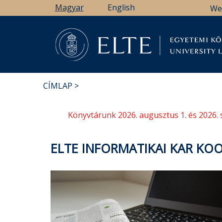
Ugrás
Magyar
English
We
a
tartalomra
Könyv
CÍMLAP
MORZSA
Könyvtárunk 2026. augusztus 1. és 2026. 
ELTE INFORMATIKAI KAR KOO