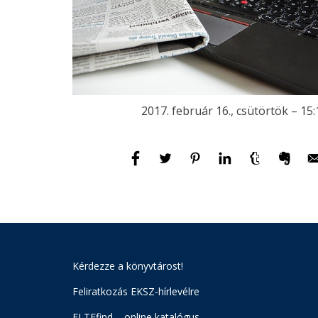
2017. február 16., csütörtök – 15:
Kérdezze a könyvtárost!
Feliratkozás EKSZ-hírlevélre
ELTEfind – online katalógus