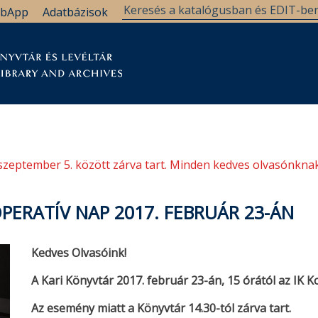
bApp
Adatbázisok
tár
Kutatástámogatás
Levéltár
Támogatás
szeptember 5. között zárva tart. Minden kedves olvasónknak
PERATÍV NAP 2017. FEBRUÁR 23-ÁN
Kedves Olvasóink!
A Kari Könyvtár 2017. február 23-án, 15 órától az IK K
Az esemény miatt a Könyvtár 14.30-tól zárva tart.