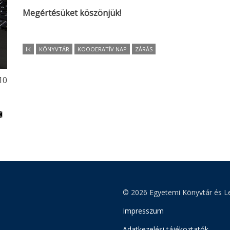
Megértésüket köszönjük!
IK
KÖNYVTÁR
KOOOERATÍV NAP
ZÁRÁS
10
© 2026 Egyetemi Könyvtár és Le
Impresszum
Adatkezelési tájékoztatók