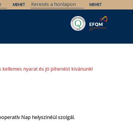
Savaria
Örökség
ELTE Könyvtárak
 kellemes nyarat és jó pihenést kívánunk!
ooperatív Nap helyszinéül szolgál.