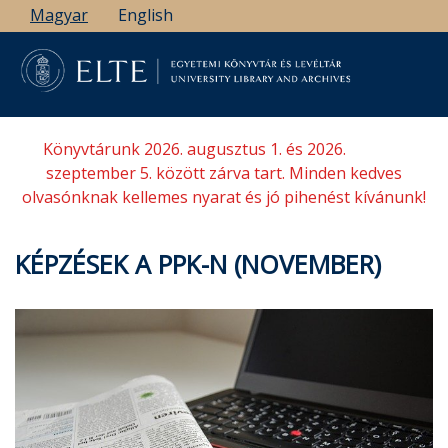
Ugrás
Magyar
English
a
tartalomra
Könyvtárunk 2026. augusztus 1. és 2026.
szeptember 5. között zárva tart. Minden kedves
olvasónknak kellemes nyarat és jó pihenést kívánunk!
KÉPZÉSEK A PPK-N (NOVEMBER)