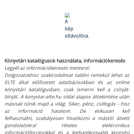
Könyvtári katalógusok használata, információkeresés
Legyél az információkeresés mestere!
Dolgozatokhoz szakirodalmat találni remekül lehet az
ELTE által előfizetett adatbázisokban és az online
könyvtári katalógusban, csak ismerni kell a csínját-
bínját. A konyvtar.elte.hu oldal alapos áttekintése után
másnak tűnik majd a világ. Siker, pénz, csillogás - hisz
az információ hatalom. De etikusan kell
felhasználni, szabályosan hivatkozni a mástól átvett
gondolatokra! Hiteles elektronikus
információforrásokkal és a leghatékonyabb keresési