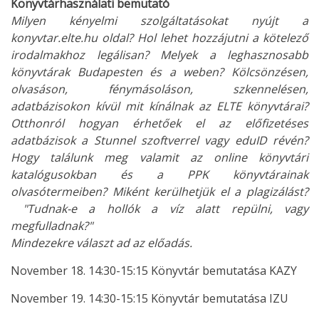
Könyvtárhasználati bemutató
Milyen kényelmi szolgáltatásokat nyújt a
konyvtar.elte.hu oldal? Hol lehet hozzájutni a kötelező
irodalmakhoz legálisan? Melyek a leghasznosabb
könyvtárak Budapesten és a weben? Kölcsönzésen,
olvasáson, fénymásoláson, szkennelésen,
adatbázisokon kívül mit kínálnak az ELTE könyvtárai?
Otthonról hogyan érhetőek el az előfizetéses
adatbázisok a Stunnel szoftverrel vagy eduID révén?
Hogy találunk meg valamit az online könyvtári
katalógusokban és a PPK könyvtárainak
olvasótermeiben? Miként kerülhetjük el a plagizálást?
"Tudnak-e a hollók a víz alatt repülni, vagy
megfulladnak?"
Mindezekre választ ad az előadás.
November 18. 14:30-15:15 Könyvtár bemutatása KAZY
November 19. 14:30-15:15 Könyvtár bemutatása IZU