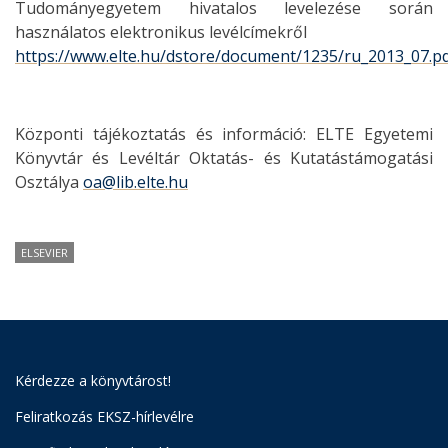
Tudományegyetem hivatalos levelezése során
használatos elektronikus levélcímekről
https://www.elte.hu/dstore/document/1235/ru_2013_07.p
Központi tájékoztatás és információ: ELTE Egyetemi
Könyvtár és Levéltár Oktatás- és Kutatástámogatási
Osztálya
oa@lib.elte.hu
ELSEVIER
Kérdezze a könyvtárost!
Feliratkozás EKSZ-hírlevélre