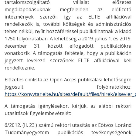
tartalomszolgáltató vállalat előzetes
megállapodásuknak megfelelően az előfizető
intézmények szerzői, így az ELTE affiliációval
rendelkezők is, további költségek és adminisztrációs
teher nélkül, nyílt hozzáféréssel publikálhatnak a kiadó
1750 folyóiratában. A lehetőség a 2019. július 1. és 2019.
december 31. között elfogadott publikációkra
vonatkozik. A támogatás feltétele, hogy a publikáción
jegyzett levelező szerzőnek ELTE affiliációval kell
rendelkeznie.
Előzetes címlista az Open Acces publikálási lehetőségre
jogosult folyóiratokhoz:
https://konyvtar.elte.hu/sites/default/files/hirek/elsevier_p
A támogatás igénylésekor, kérjük, az alábbi rektori
utasítások figyelembevételét:
6/2012. (II. 23.) számú rektori utasítás az Eötvös Loránd
Tudományegyetem publikációs tevékenységének