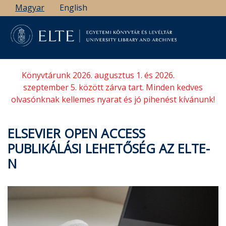
Ugrás
Magyar
English
a
tartalomra
Könyvtárunk 2026. augusztus 1. és 2026.
szeptember 5. között zárva tart. Minden kedves
olvasónknak kellemes nyarat és jó pihenést kívánunk!
ELSEVIER OPEN ACCESS
PUBLIKÁLÁSI LEHETŐSÉG AZ ELTE-
N