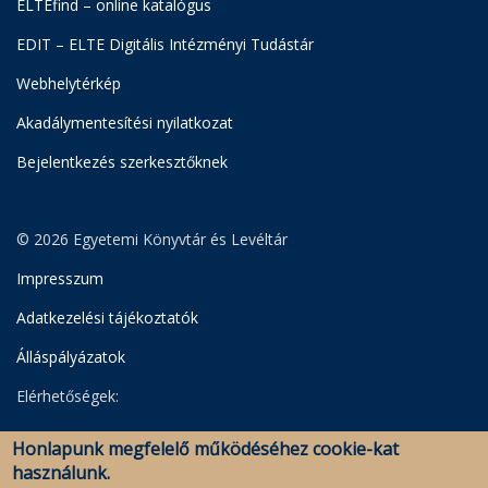
ELTEfind – online katalógus
EDIT – ELTE Digitális Intézményi Tudástár
Webhelytérkép
Akadálymentesítési nyilatkozat
Bejelentkezés szerkesztőknek
© 2026 Egyetemi Könyvtár és Levéltár
Impresszum
Adatkezelési tájékoztatók
Álláspályázatok
Elérhetőségek:
Egyetemi Könyvtár
Honlapunk megfelelő működéséhez cookie-kat
Levéltár
használunk.