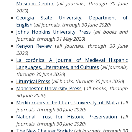
Museum Center
(
all journals, through 30 June
2020
)
Georgia State University, Department of
English
(
all journals, through 30 June 2020
)
Johns Hopkins University Press
(
all books and
journals, through 31 May 2020
)
Kenyon Review
(
all journals, through 30 June
2020
)
La corónica: A Journal of Medieval Hispanic
Languages, Literatures, and Cultures
(
all journals,
through 30 June 2020
)
Liturgical Press
(
all books, through 30 June 2020
)
Manchester University Press
(
all books, through
30 June 2020
)
Mediterranean Institute, University of Malta
(
all
journals, through 30 June 2020
)
National Trust for Historic Preservation
(
all
journals, through 30 June 2020
)
The New Chaucer Society
(
all journals, through 30