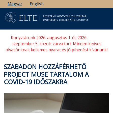
Ugrás
Magyar
English
a
tartalomra
Könyvtárunk 2026. augusztus 1. és 2026.
szeptember 5. között zárva tart. Minden kedves
olvasónknak kellemes nyarat és jó pihenést kívánunk!
SZABADON HOZZÁFÉRHETŐ
PROJECT MUSE TARTALOM A
COVID-19 IDŐSZAKRA