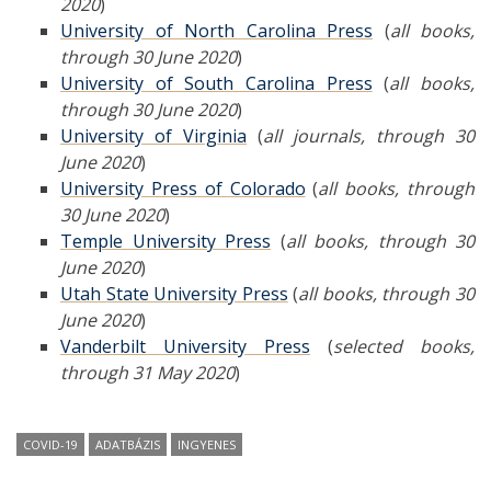
2020
)
University of North Carolina Press
(
all books,
through 30 June 2020
)
University of South Carolina Press
(
all books,
through 30 June 2020
)
University of Virginia
(
all journals, through 30
June 2020
)
University Press of Colorado
(
all books, through
30 June 2020
)
Temple University Press
(
all books, through 30
June 2020
)
Utah State University Press
(
all books, through 30
June 2020
)
Vanderbilt University Press
(
selected books,
through 31 May 2020
)
COVID-19
ADATBÁZIS
INGYENES