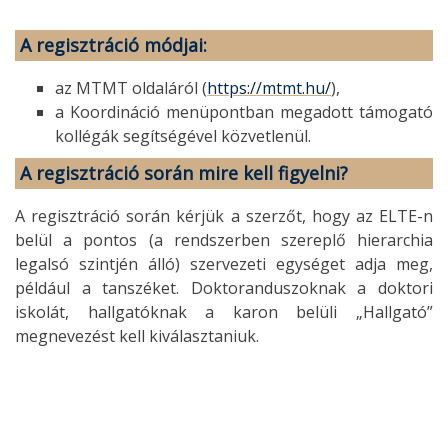
A regisztráció módjai
:
az MTMT oldaláról (
https://mtmt.hu/
),
a Koordináció menüpontban megadott támogató
kollégák segítségével közvetlenül.
A regisztráció során mire kell figyelni?
A regisztráció során kérjük a szerzőt, hogy az ELTE-n
belül a pontos (a rendszerben szereplő hierarchia
legalsó szintjén álló) szervezeti egységet adja meg,
például a tanszéket. Doktoranduszoknak a doktori
iskolát, hallgatóknak a karon belüli „Hallgató”
megnevezést kell kiválasztaniuk.