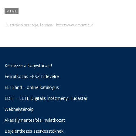
MTMT
Illusztráció szerzője, forrása:
https://www.mtmt.hu/
Kérdezze a könyvtárost!
Feliratkozás EKSZ-hírlevélre
ELTEfind – online katalógus
EDIT – ELTE Digitális Intézményi Tudástár
Webhelytérkép
Akadálymentesítési nyilatkozat
Bejelentkezés szerkesztőknek