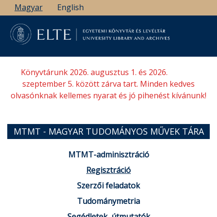
Ugrás
Magyar
English
a
tartalomra
Könyvtárunk 2026. augusztus 1. és 2026.
szeptember 5. között zárva tart. Minden kedves
olvasónknak kellemes nyarat és jó pihenést kívánunk!
MTMT - MAGYAR TUDOMÁNYOS MŰVEK TÁRA
MTMT-adminisztráció
Regisztráció
Szerzői feladatok
Tudománymetria
Segédletek, útmutatók