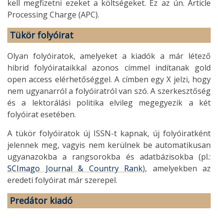
kell megfizetni ezeket a költségeket. Ez az ún. Article
Processing Charge (APC).
Tükör folyóirat
Olyan folyóiratok, amelyeket a kiadók a már létező
hibrid folyóirataikkal azonos címmel indítanak gold
open access elérhetőséggel. A címben egy X jelzi, hogy
nem ugyanarról a folyóiratról van szó. A szerkesztőség
és a lektorálási politika elvileg megegyezik a két
folyóirat esetében.
A tükör folyóiratok új ISSN-t kapnak, új folyóiratként
jelennek meg, vagyis nem kerülnek be automatikusan
ugyanazokba a rangsorokba és adatbázisokba (pl.:
SCImago Journal & Country Rank
), amelyekben az
eredeti folyóirat már szerepel.
Predátor kiadó