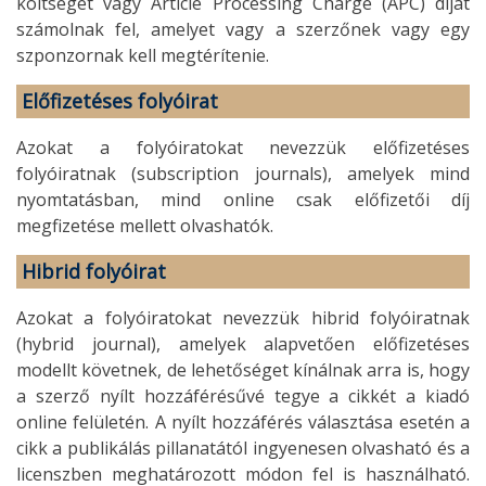
költséget vagy Article Processing Charge (APC) díjat
számolnak fel, amelyet vagy a szerzőnek vagy egy
szponzornak kell megtérítenie.
Előfizetéses folyóirat
Azokat a folyóiratokat nevezzük előfizetéses
folyóiratnak (subscription journals), amelyek mind
nyomtatásban, mind online csak előfizetői díj
megfizetése mellett olvashatók.
Hibrid folyóirat
Azokat a folyóiratokat nevezzük hibrid folyóiratnak
(hybrid journal), amelyek alapvetően előfizetéses
modellt követnek, de lehetőséget kínálnak arra is, hogy
a szerző nyílt hozzáférésűvé tegye a cikkét a kiadó
online felületén. A nyílt hozzáférés választása esetén a
cikk a publikálás pillanatától ingyenesen olvasható és a
licenszben meghatározott módon fel is használható.