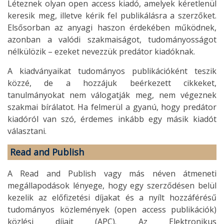
Léteznek olyan open access kiadó, amelyek kéretlenül
keresik meg, illetve kérik fel publikálásra a szerzőket.
Elsősorban az anyagi haszon érdekében működnek,
azonban a valódi szakmaiságot, tudományosságot
nélkülözik – ezeket nevezzük predátor kiadóknak.
A kiadványaikat tudományos publikációként teszik
közzé, de a hozzájuk beérkezett cikkeket,
tanulmányokat nem válogatják meg, nem végeznek
szakmai bírálatot. Ha felmerül a gyanú, hogy predátor
kiadóról van szó, érdemes inkább egy másik kiadót
választani.
Read and Publish
A Read and Publish vagy más néven átmeneti
megállapodások lényege, hogy egy szerződésen belül
kezelik az előfizetési díjakat és a nyílt hozzáférésű
tudományos közlemények (open access publikációk)
közlési díjait (APC). Az Elektronikus