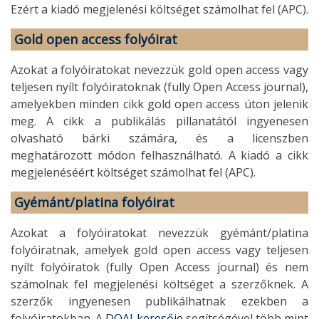
Ezért a kiadó megjelenési költséget számolhat fel (APC).
Gold open access folyóirat
Azokat a folyóiratokat nevezzük gold open access vagy
teljesen nyílt folyóiratoknak (fully Open Access journal),
amelyekben minden cikk gold open access úton jelenik
meg. A cikk a publikálás pillanatától ingyenesen
olvasható bárki számára, és a licenszben
meghatározott módon felhasználható. A kiadó a cikk
megjelenéséért költséget számolhat fel (APC).
Gyémánt/platina folyóirat
Azokat a folyóiratokat nevezzük gyémánt/platina
folyóiratnak, amelyek gold open access vagy teljesen
nyílt folyóiratok (fully Open Access journal) és nem
számolnak fel megjelenési költséget a szerzőknek. A
szerzők ingyenesen publikálhatnak ezekben a
folyóiratokban. A
DOAJ keresője
segítségével több mint