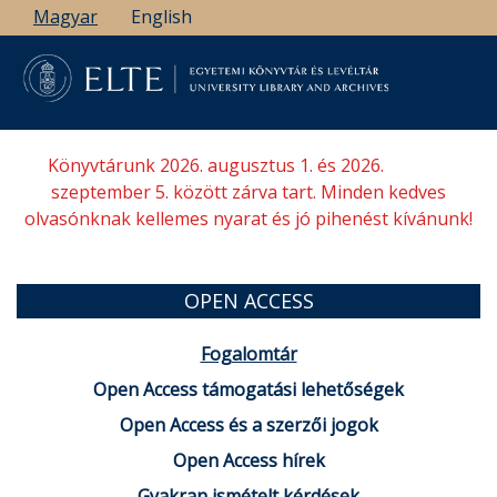
Ugrás
Magyar
English
a
tartalomra
Könyvtárunk 2026. augusztus 1. és 2026.
szeptember 5. között zárva tart. Minden kedves
olvasónknak kellemes nyarat és jó pihenést kívánunk!
OPEN ACCESS
Fogalomtár
Open Access támogatási lehetőségek
Open Access és a szerzői jogok
Open Access hírek
Gyakran ismételt kérdések