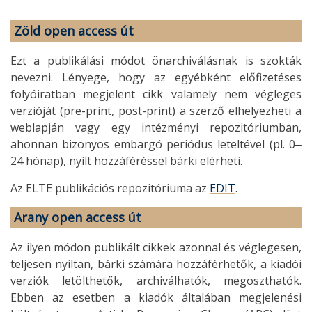
Zöld open access út
Ezt a publikálási módot önarchiválásnak is szokták
nevezni. Lényege, hogy az egyébként előfizetéses
folyóiratban megjelent cikk valamely nem végleges
verzióját (pre-print, post-print) a szerző elhelyezheti a
weblapján vagy egy intézményi repozitóriumban,
ahonnan bizonyos embargó periódus leteltével (pl. 0‒
24 hónap), nyílt hozzáféréssel bárki elérheti.
Az ELTE publikációs repozitóriuma az
EDIT
.
Arany open access út
Az ilyen módon publikált cikkek azonnal és véglegesen,
teljesen nyíltan, bárki számára hozzáférhetők, a kiadói
verziók letölthetők, archiválhatók, megoszthatók.
Ebben az esetben a kiadók általában megjelenési