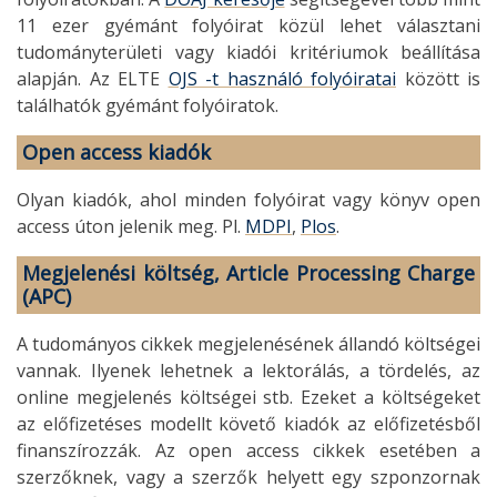
11 ezer gyémánt folyóirat közül lehet választani
tudományterületi vagy kiadói kritériumok beállítása
alapján. Az ELTE
OJS -t használó folyóiratai
között is
találhatók gyémánt folyóiratok.
Open access kiadók
Olyan kiadók, ahol minden folyóirat vagy könyv open
access úton jelenik meg. Pl.
MDPI
,
Plos
.
Megjelenési költség, Article Processing Charge
(APC)
A tudományos cikkek megjelenésének állandó költségei
vannak. Ilyenek lehetnek a lektorálás, a tördelés, az
online megjelenés költségei stb. Ezeket a költségeket
az előfizetéses modellt követő kiadók az előfizetésből
finanszírozzák. Az open access cikkek esetében a
szerzőknek, vagy a szerzők helyett egy szponzornak