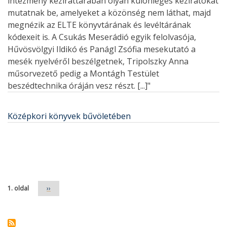
intézmény kézirattárában olyan különleges kéziratokat
mutatnak be, amelyeket a közönség nem láthat, majd
megnézik az ELTE könyvtárának és levéltárának
kódexeit is. A Csukás Meserádió egyik felolvasója,
Hűvösvölgyi Ildikó és Panágl Zsófia mesekutató a
mesék nyelvéről beszélgetnek, Tripolszky Anna
műsorvezető pedig a Montágh Testület
beszédtechnika óráján vesz részt. [...]"
Középkori könyvek bűvöletében
Oldalszámozás
1. oldal
Következő
››
oldal