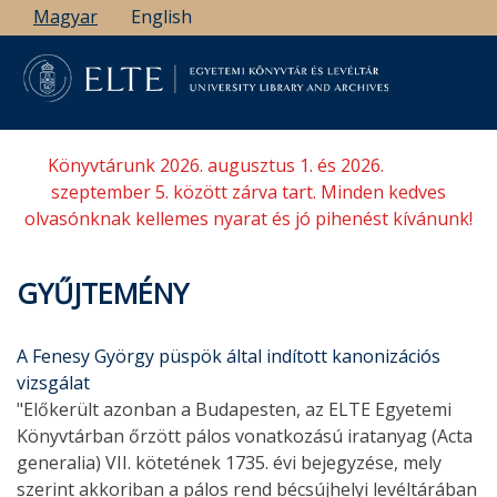
Ugrás
Magyar
English
a
tartalomra
Könyvtárunk 2026. augusztus 1. és 2026.
szeptember 5. között zárva tart. Minden kedves
olvasónknak kellemes nyarat és jó pihenést kívánunk!
GYŰJTEMÉNY
A Fenesy György püspök által indított kanonizációs
vizsgálat
"Előkerült azonban a Budapesten, az ELTE Egyetemi
Könyvtárban őrzött pálos vonatkozású iratanyag (Acta
generalia) VII. kötetének 1735. évi bejegyzése, mely
szerint akkoriban a pálos rend bécsújhelyi levéltárában