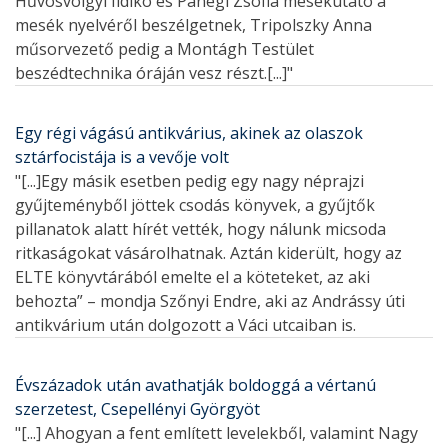
Hűvösvölgyi Ildikó és Panegl Zsófia mesekutató a
mesék nyelvéről beszélgetnek, Tripolszky Anna
műsorvezető pedig a Montágh Testület
beszédtechnika óráján vesz részt.[...]"
Egy régi vágású antikvárius, akinek az olaszok
sztárfocistája is a vevője volt
"[...]Egy másik esetben pedig egy nagy néprajzi
gyűjteményből jöttek csodás könyvek, a gyűjtők
pillanatok alatt hírét vették, hogy nálunk micsoda
ritkaságokat vásárolhatnak. Aztán kiderült, hogy az
ELTE könyvtárából emelte el a köteteket, az aki
behozta” – mondja Szőnyi Endre, aki az Andrássy úti
antikvárium után dolgozott a Váci utcaiban is.
Évszázadok után avathatják boldoggá a vértanú
szerzetest, Csepellényi Györgyöt
"[...] Ahogyan a fent említett levelekből, valamint Nagy