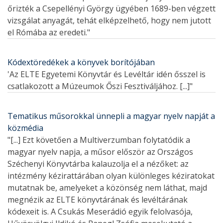
őrizték a Csepellényi György ügyében 1689-ben végzett
vizsgálat anyagát, tehát elképzelhető, hogy nem jutott
el Rómába az eredeti."
Kódextöredékek a könyvek borítójában
'Az ELTE Egyetemi Könyvtár és Levéltár idén ősszel is
csatlakozott a Múzeumok Őszi Fesztiváljához. [...]"
Tematikus műsorokkal ünnepli a magyar nyelv napját a
közmédia
"[...] Ezt követően a Multiverzumban folytatódik a
magyar nyelv napja, a műsor először az Országos
Széchenyi Könyvtárba kalauzolja el a nézőket: az
intézmény kézirattárában olyan különleges kéziratokat
mutatnak be, amelyeket a közönség nem láthat, majd
megnézik az ELTE könyvtárának és levéltárának
kódexeit is. A Csukás Meserádió egyik felolvasója,