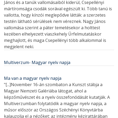
János és a tanúk vallomásaiból kiderül, Csepellényi
mártíromsága csodák sorával egészült ki. Több tanú is
vallotta, hogy kínzói meglepődve látták: a szerzetes
testén látható sérülések nem véreznek. Nagy János
vallomása szerint a páter temetésekor a holttest
kezében elhelyezett viaszkehely Úrfelmutatáskor
meghajlott, és maga Csepellényi több alkalommal is
megjelent neki.
Multiverzum- Magyar nyelv napja
Ma van a magyar nyelv napja
"[...]November 16-án szombaton a Kunszt stábja a
Magyar Nemzeti Galériába látogat, ahol a
képzőművészet és a nyelv összefonódását kutatják. A
Multiverzumban folytatódik a magyar nyelv napja, a
műsor először az Országos Széchényi Könyvtárba
kalauzolja el a nézőket: az intézmény kézirattárában